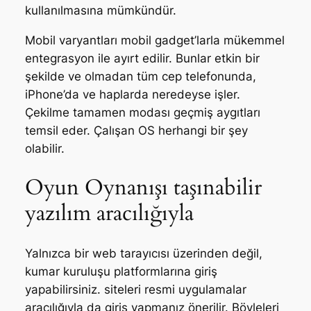
kullanılmasına mümkündür.
Mobil varyantları mobil gadget’larla mükemmel
entegrasyon ile ayırt edilir. Bunlar etkin bir
şekilde ve olmadan tüm cep telefonunda,
iPhone’da ve haplarda neredeyse işler.
Çekilme tamamen modası geçmiş aygıtları
temsil eder. Çalışan OS herhangi bir şey
olabilir.
Oyun Oynanışı taşınabilir
yazılım aracılığıyla
Yalnızca bir web tarayıcısı üzerinden değil,
kumar kuruluşu platformlarına giriş
yapabilirsiniz. siteleri resmi uygulamalar
aracılığıyla da giriş yapmanız önerilir. Böyleleri