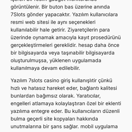
görüntülenir. Bir buton bas üzerine anında
7Slots gönder yapacaktır. Yazılım kullanıcılara
resmi web sitesi ile aynı seçenekleri
kullanılabilir hale getirir. Ziyaretçilerin para
üzerinde oynamak amacıyla kayıt prosedürünü
gerçekleştirmeleri gereklidir. hesap daha önce
bir bilgisayarda veya taşınabilir bilgisayarda
oluşturulmuşsa, yüklenen uygulamada
kullanılmaya devam edilebilir.
Yazılım 7slots casino giriş kullanışlıtir çünkü
hızlı ve hatasız hareket eder, bağlantı kalitesi
bunlardan bağımsız olarak. Yaratıcılar,
engelleri atlamaya kolaylaştıran özel bir eklenti
yazılıma entegre eder. Bu kullanıcıların düzenli
bulma geçerli site kopyaları hakkında
unutmalarına bir şans sağlar. mobil uygulama