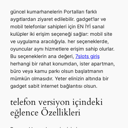
güncel kumarhanelerin Portalları farklı
aygıtlardan ziyaret edilebilir. gadget’lar ve
mobil telefonlar sahipleri için EN İYİ sanal
kulüpler iki erişim seçeneği sağlar: mobil site
ve uygulama aracılığıyla. her seçeneklerde,
oyuncular aynı hizmetlere erişim sahip olurlar.
Bu seçeneklerin ana değeri,
7slots giriş
herhangi bir rahat konumdan, ister apartman,
büro veya kamu parkı olsun başlatmanın
mümkün olmasıdır. Yeter elinizin altında bir
gadget sabit internet bağlantısı olsun.
telefon versiyon içindeki
eğlence Özellikleri