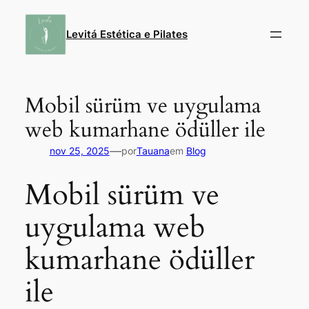
Pular
para
Levitá Estética e Pilates
o
conteúdo
Mobil sürüm ve uygulama
web kumarhane ödüller ile
—
nov 25, 2025
por
Tauana
em
Blog
Mobil sürüm ve
uygulama web
kumarhane ödüller
ile