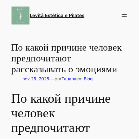
Pular
para
Levitá Estética e Pilates
o
conteúdo
По какой причине человек
предпочитают
рассказывать о эмоциями
—
nov 25, 2025
por
Tauana
em
Blog
По какой причине
человек
предпочитают