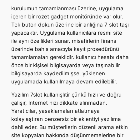
kurulumun tamamlanması üzerine, uygulama
içeren bir rozet gadget monitöründe var olur.
Tek buton dokun üzerine bir anlığına 7 slot taşı
yapacaktır. Uygulama kullanıcılara resmi site
ile aynı özellikleri sunar. misafirlerin finans
üzerinde bahis amacıyla kayıt prosedürünü
tamamlamaları gereklidir. kullanıcı hesabı daha
önce bir kişisel bilgisayarda veya taşınabilir
bilgisayarda kaydedilmişse, yüklenen
uygulamada kullanılmaya devam edilebilir.
Yazılım 7slot kullanışlıtir çünkü hızlı ve doğru
çalışır, İnternet hızı dikkate alınmadan.
Yaratıcılar, yasaklamaları atlatmaya
kolaylaştıran benzersiz bir eklentiyi yazılıma
dahil eder. Bu müşterilerin düzenli arama etkin
site kopyaları hakkında düşünmemelerine bir