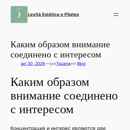
Pular
para
Levitá Estética e Pilates
o
conteúdo
Каким образом внимание
соединено с интересом
—
jan 30, 2026
por
Tauana
em
Blog
Каким образом
внимание соединено
с интересом
Концентрация и интерес являются две