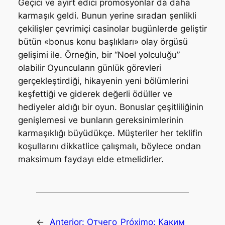
Geçici ve ayırt edici promosyonlar da daha
karmaşık geldi. Bunun yerine sıradan şenlikli
çekilişler çevrimiçi casinolar bugünlerde geliştir
bütün «bonus konu başlıkları» olay örgüsü
gelişimi ile. Örneğin, bir “Noel yolculuğu”
olabilir Oyuncuların günlük görevleri
gerçekleştirdiği, hikayenin yeni bölümlerini
keşfettiği ve giderek değerli ödüller ve
hediyeler aldığı bir oyun. Bonuslar çeşitliliğinin
genişlemesi ve bunların gereksinimlerinin
karmaşıklığı büyüdükçe. Müşteriler her teklifin
koşullarını dikkatlice çalışmalı, böylece ondan
maksimum faydayı elde etmelidirler.
←
Anterior:
Отчего
Próximo:
Каким