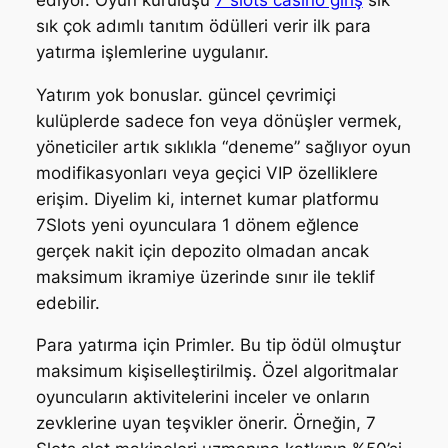
sık çok adımlı tanıtım ödülleri verir ilk para
yatırma işlemlerine uygulanır.
Yatırım yok bonuslar. güncel çevrimiçi
kulüplerde sadece fon veya dönüşler vermek,
yöneticiler artık sıklıkla “deneme” sağlıyor oyun
modifikasyonları veya geçici VIP özelliklere
erişim. Diyelim ki, internet kumar platformu
7Slots yeni oyunculara 1 dönem eğlence
gerçek nakit için depozito olmadan ancak
maksimum ikramiye üzerinde sınır ile teklif
edebilir.
Para yatırma için Primler. Bu tip ödül olmuştur
maksimum kişiselleştirilmiş. Özel algoritmalar
oyuncuların aktivitelerini inceler ve onların
zevklerine uyan teşvikler önerir. Örneğin, 7