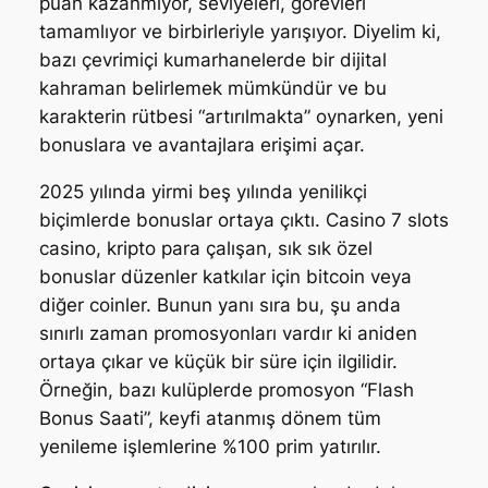
puan kazanmıyor, seviyeleri, görevleri
tamamlıyor ve birbirleriyle yarışıyor. Diyelim ki,
bazı çevrimiçi kumarhanelerde bir dijital
kahraman belirlemek mümkündür ve bu
karakterin rütbesi “artırılmakta” oynarken, yeni
bonuslara ve avantajlara erişimi açar.
2025 yılında yirmi beş yılında yenilikçi
biçimlerde bonuslar ortaya çıktı. Casino 7 slots
casino, kripto para çalışan, sık sık özel
bonuslar düzenler katkılar için bitcoin veya
diğer coinler. Bunun yanı sıra bu, şu anda
sınırlı zaman promosyonları vardır ki aniden
ortaya çıkar ve küçük bir süre için ilgilidir.
Örneğin, bazı kulüplerde promosyon “Flash
Bonus Saati”, keyfi atanmış dönem tüm
yenileme işlemlerine %100 prim yatırılır.