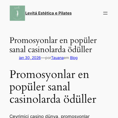
Pular
para
Levitá Estética e Pilates
o
conteúdo
Promosyonlar en popüler
sanal casinolarda ödüller
—
jan 30, 2026
por
Tauana
em
Blog
Promosyonlar en
popüler sanal
casinolarda ödüller
Çevrimiçi casino dünya, promosyonlar