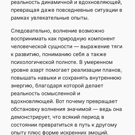
реальность динамичной и вдохновляющей,
превращая даже повседневные ситуации в
рамках увлекательные опыты.
Следовательно, волнение возможно
воспринимать как природную компонент
человеческой сущности — выражение тяги
к развитию, пониманию себя а также
психологической полноте. В умеренном
уровне азарт помогает реализации планов,
повышать навыки и сохранять внутреннюю
энергию, благодаря которой делает
реальность осмысленной и
вдохновляющей. Вот почему превращает
обстановку волнения значимой — ведь она
демонстрирует, что всякий период в
состоянии превратиться в путь к другому
опыту плюс форме искренних эмоций.