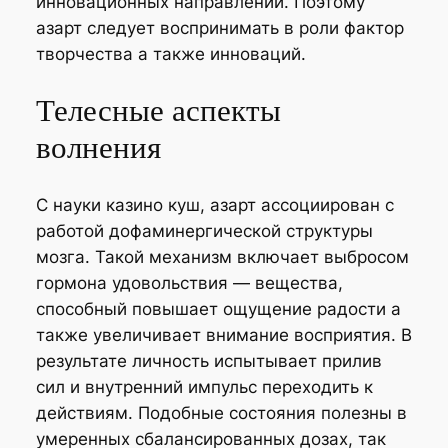
инновационных направлений. Поэтому
азарт следует воспринимать в роли фактор
творчества а также инноваций.
Телесные аспекты
волнения
С науки казино куш, азарт ассоциирован с
работой дофаминергической структуры
мозга. Такой механизм включает выбросом
гормона удовольствия — вещества,
способный повышает ощущение радости а
также увеличивает внимание восприятия. В
результате личность испытывает прилив
сил и внутренний импульс переходить к
действиям. Подобные состояния полезны в
умеренных сбалансированных дозах, так