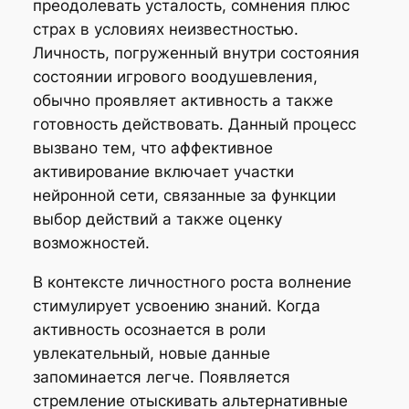
преодолевать усталость, сомнения плюс
страх в условиях неизвестностью.
Личность, погруженный внутри состояния
состоянии игрового воодушевления,
обычно проявляет активность а также
готовность действовать. Данный процесс
вызвано тем, что аффективное
активирование включает участки
нейронной сети, связанные за функции
выбор действий а также оценку
возможностей.
В контексте личностного роста волнение
стимулирует усвоению знаний. Когда
активность осознается в роли
увлекательный, новые данные
запоминается легче. Появляется
стремление отыскивать альтернативные