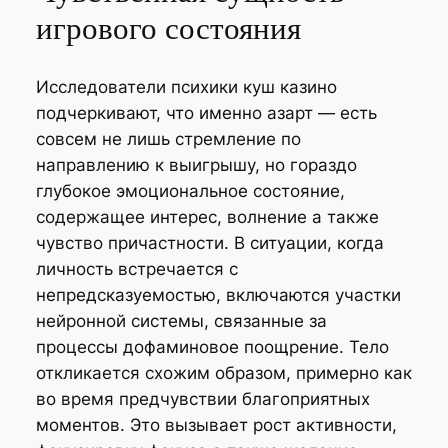
игрового состояния
Исследователи психики куш казино
подчеркивают, что именно азарт — есть
совсем не лишь стремление по
направлению к выигрышу, но гораздо
глубокое эмоциональное состояние,
содержащее интерес, волнение а также
чувство причастности. В ситуации, когда
личность встречается с
непредсказуемостью, включаются участки
нейронной системы, связанные за
процессы дофаминовое поощрение. Тело
откликается схожим образом, примерно как
во время предчувствии благоприятных
моментов. Это вызывает рост активности,