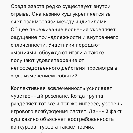
Среда азарта редко существует внутри
отрыва. Она казино куш укрепляется за
счет взаимосвязи между индивидами.
Общее переживание волнения укрепляет
ощущение принадлежности и внутреннего
сплоченности. Участники передают
эмоциями, обсуждают итоги а также
получают удовлетворение от
непосредственного действия просмотра в
ходе изменением событий.
Коллективная вовлеченность усиливает
чувственный резонанс. Когда группа
разделяет тот же и тот же интерес, уровень
игрового возбуждения растет. Данный факт
куш казино объясняет востребованность
конкурсов, туров а также прочих