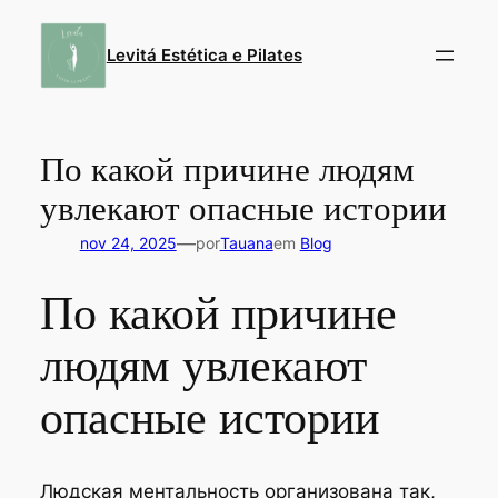
Pular
para
Levitá Estética e Pilates
o
conteúdo
По какой причине людям
увлекают опасные истории
—
nov 24, 2025
por
Tauana
em
Blog
По какой причине
людям увлекают
опасные истории
Людская ментальность организована так,