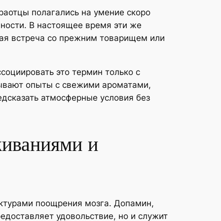
аотцы полагались на умение скоро
ности. В настоящее время эти же
ная встреча со прежним товарищем или
социировать это термин только с
тывают опыты с свежими ароматами,
едсказать атмосферные условия без
живаниями и
уктурами поощрения мозга. Допамин,
едоставляет удовольствие, но и служит