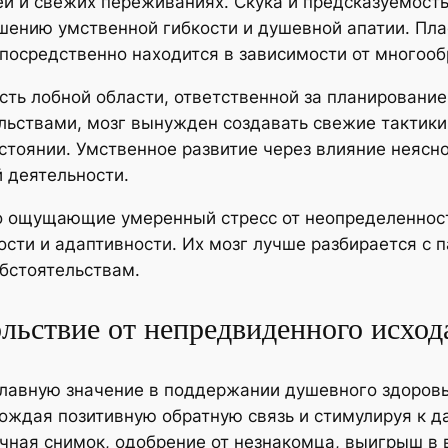
й и свежих переживаниях. Скука и предсказуемость,
шению умственной гибкости и душевной апатии. Плас
посредственно находится в зависимости от многооб
сть лобной области, ответственной за планировани
ьствами, мозг вынужден создавать свежие тактики 
стоянии. Умственное развитие через влияние неясн
й деятельности.
о ощущающие умеренный стресс от неопределенност
сти и адаптивности. Их мозг лучше разбирается с 
бстоятельствам.
льствие от непредвиденного исход
главную значение в поддержании душевного здоров
ождая позитивную обратную связь и стимулируя к 
чная снимок, одобрение от незнакомца, выигрыш в 