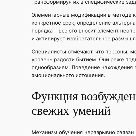
трансформируя их в специфические зад
Элементарные модификации в методе к 
конкретное срок, определение альтерн
порядка – все это вносит элемент неоп
и активирует изобретательное размышл
Специалисты отмечают, что персоны, м
уровень радости бытием. Они реже по
однообразием. Поведение нахождения с
эмоционального истощения.
Функция возбужден
свежих умений
Механизм обучения неразрывно связан 