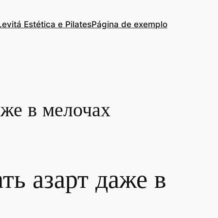
Levitá Estética e Pilates
Página de exemplo
аже в мелочах
ть азарт даже в