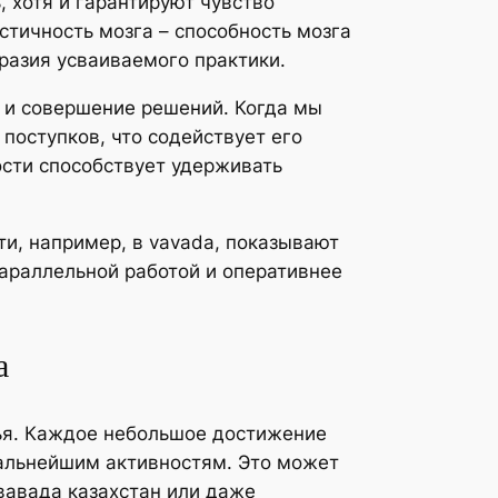
 хотя и гарантируют чувство
тичность мозга – способность мозга
разия усваиваемого практики.
е и совершение решений. Когда мы
поступков, что содействует его
ости способствует удерживать
и, например, в vavada, показывают
параллельной работой и оперативнее
а
ья. Каждое небольшое достижение
дальнейшим активностям. Это может
вавада казахстан или даже