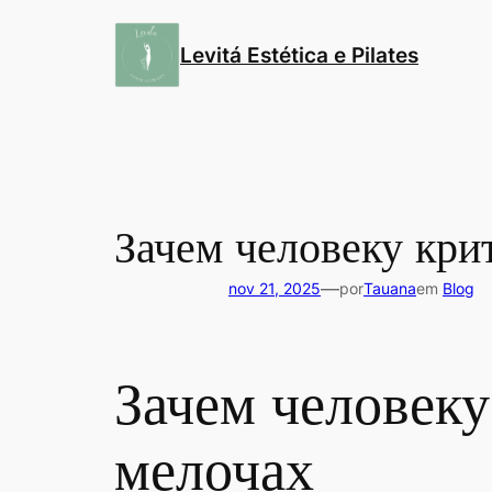
Pular
para
Levitá Estética e Pilates
o
conteúdo
Зачем человеку кри
—
nov 21, 2025
por
Tauana
em
Blog
Зачем человеку
мелочах