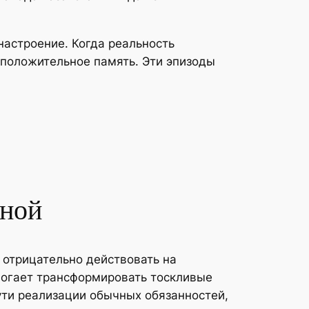
астроение. Когда реальность
положительное память. Эти эпизоды
иной
 отрицательно действовать на
могает трансформировать тоскливые
ути реализации обычных обязанностей,