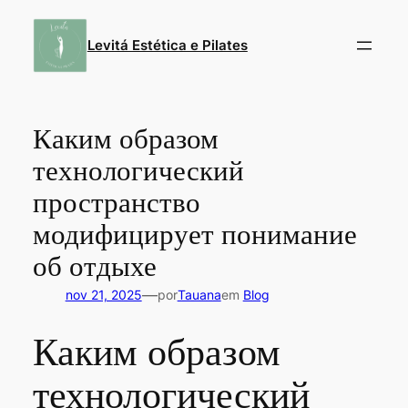
Pular
para
Levitá Estética e Pilates
o
conteúdo
Каким образом
технологический
пространство
модифицирует понимание
об отдыхе
—
nov 21, 2025
por
Tauana
em
Blog
Каким образом
технологический