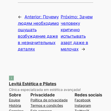
←
Anterior:
Почему
Próximo:
Зачем
людям необходимо
человеку
ощущать
критично
возбуждение даже
испытывать
в незначительных
азарт даже в
деталях
мелочах
→
Levitá Estética e Pilates
Clínica especializada em estética avançada!
Sobre
Privacidade
Redes sociais
Equipe
Política de privacidade
Facebook
História
Termos e condições
Instagram
Carreiras
Fale conosco
Twitter/X