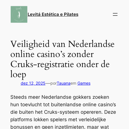
Pular
para
Levitá Estética e Pilates
o
conteúdo
Veiligheid van Nederlandse
online casino’s zonder
Cruks-registratie onder de
loep
—
dez 12, 2025
por
Tauana
em
Games
Steeds meer Nederlandse gokkers zoeken
hun toevlucht tot buitenlandse online casino’s
die buiten het Cruks-systeem opereren. Deze
platforms lokken spelers met verleidelijke
bonussen en geen inzetlimieten, maar wat