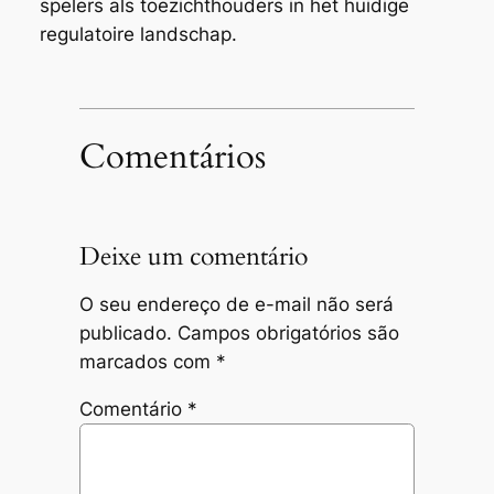
spelers als toezichthouders in het huidige
regulatoire landschap.
Comentários
Deixe um comentário
O seu endereço de e-mail não será
publicado.
Campos obrigatórios são
marcados com
*
Comentário
*