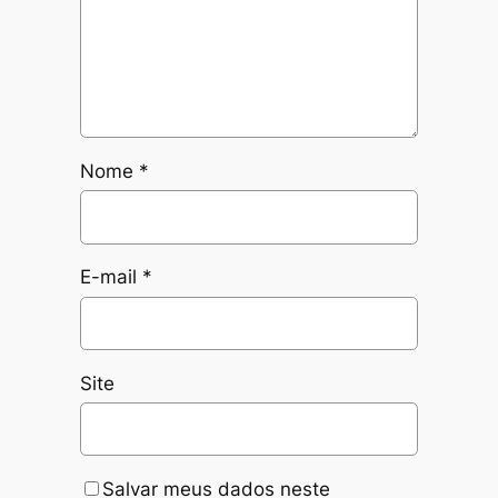
Nome
*
E-mail
*
Site
Salvar meus dados neste