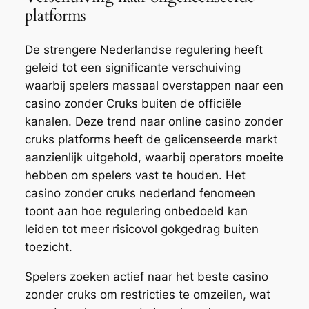
platforms
De strengere Nederlandse regulering heeft
geleid tot een significante verschuiving
waarbij spelers massaal overstappen naar een
casino zonder Cruks buiten de officiële
kanalen. Deze trend naar online casino zonder
cruks platforms heeft de gelicenseerde markt
aanzienlijk uitgehold, waarbij operators moeite
hebben om spelers vast te houden. Het
casino zonder cruks nederland fenomeen
toont aan hoe regulering onbedoeld kan
leiden tot meer risicovol gokgedrag buiten
toezicht.
Spelers zoeken actief naar het beste casino
zonder cruks om restricties te omzeilen, wat