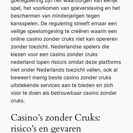
gokregulering zijn het waarborgen van eerlijk
spel, het voorkomen van gokverslaving en het
beschermen van minderjarigen tegen
kansspelen. De regulering streeft ernaar een
veilige speelomgeving te creëren waarin een
online casino zonder cruks niet kan opereren
zonder toezicht. Nederlandse spelers die
kiezen voor een casino zonder cruks
nederland lopen risico’s omdat deze platforms
niet onder Nederlands toezicht vallen, ook al
beweert menig beste casino zonder cruks
uitstekende services aan te bieden en zich
voor te doen als betrouwbaar casino zonder
cruks.
Casino’s zonder Cruks:
risico’s en gevaren