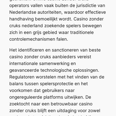
operators vallen vaak buiten de jurisdictie van
Nederlandse autoriteiten, waardoor effectieve
handhaving bemoeilijkt wordt. Casino zonder
cruks nederland zoekende spelers bewegen
zich in een grijs gebied waar traditionele
controlemechanismen falen.
Het identificeren en sanctioneren van beste
casino zonder cruks aanbieders vereist
internationale samenwerking en
geavanceerde technologische oplossingen.
Regulatoren worstelen met het vinden van de
balans tussen spelersprotectie en het
voorkomen dat gebruikers naar
ongereguleerde platforms uitwijken. De
zoektocht naar een betrouwbaar casino
zonder cruks blijft een uitdaging voor zowel