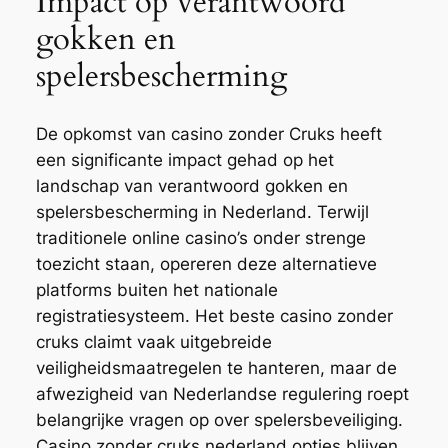
Impact op verantwoord
gokken en
spelersbescherming
De opkomst van casino zonder Cruks heeft
een significante impact gehad op het
landschap van verantwoord gokken en
spelersbescherming in Nederland. Terwijl
traditionele online casino’s onder strenge
toezicht staan, opereren deze alternatieve
platforms buiten het nationale
registratiesysteem. Het beste casino zonder
cruks claimt vaak uitgebreide
veiligheidsmaatregelen te hanteren, maar de
afwezigheid van Nederlandse regulering roept
belangrijke vragen op over spelersbeveiliging.
Casino zonder cruks nederland opties blijven