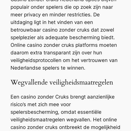
populair onder spelers die op zoek zijn naar
meer privacy en minder restricties. De
uitdaging ligt in het vinden van een
betrouwbaar casino zonder cruks dat zowel
spelplezier als adequate bescherming biedt.
Online casino zonder cruks platforms moeten
daarom extra transparant zijn over hun
veiligheidsprotocollen om het vertrouwen van
Nederlandse spelers te winnen.
Wegvallende veiligheidsmaatregelen
Een casino zonder Cruks brengt aanzienlijke
risico’s met zich mee voor
spelersbescherming, omdat essentiële
veiligheidsmaatregelen wegvallen. Het online
casino zonder cruks ontbreekt de mogelijkheid