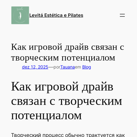
Pular
para
Levitá Estética e Pilates
o
conteúdo
Как игровой драйв связан с
творческим потенциалом
—
dez 12, 2025
por
Tauana
em
Blog
Как игровой драйв
связан с творческим
потенциалом
Творческий процесс обычно трактуется как