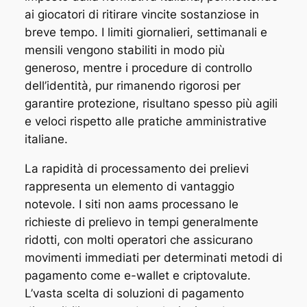
ai giocatori di ritirare vincite sostanziose in
breve tempo. I limiti giornalieri, settimanali e
mensili vengono stabiliti in modo più
generoso, mentre i procedure di controllo
dell’identità, pur rimanendo rigorosi per
garantire protezione, risultano spesso più agili
e veloci rispetto alle pratiche amministrative
italiane.
La rapidità di processamento dei prelievi
rappresenta un elemento di vantaggio
notevole. I siti non aams processano le
richieste di prelievo in tempi generalmente
ridotti, con molti operatori che assicurano
movimenti immediati per determinati metodi di
pagamento come e-wallet e criptovalute.
L’vasta scelta di soluzioni di pagamento