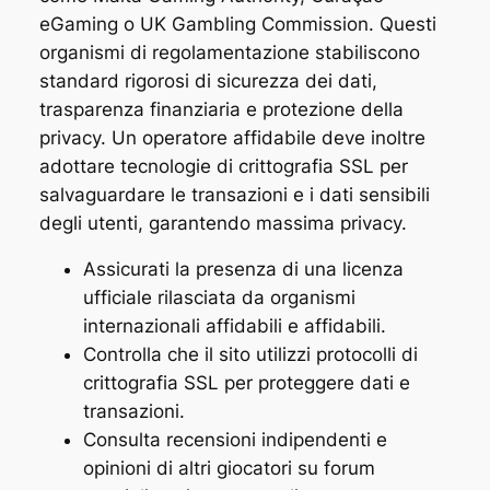
eGaming o UK Gambling Commission. Questi
organismi di regolamentazione stabiliscono
standard rigorosi di sicurezza dei dati,
trasparenza finanziaria e protezione della
privacy. Un operatore affidabile deve inoltre
adottare tecnologie di crittografia SSL per
salvaguardare le transazioni e i dati sensibili
degli utenti, garantendo massima privacy.
Assicurati la presenza di una licenza
ufficiale rilasciata da organismi
internazionali affidabili e affidabili.
Controlla che il sito utilizzi protocolli di
crittografia SSL per proteggere dati e
transazioni.
Consulta recensioni indipendenti e
opinioni di altri giocatori su forum