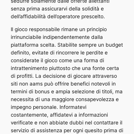
sedurre solamente dalle offerte allettanti
senza prima assicurarvi della solidità e
dell’affidabilità dell’operatore prescelto.
Il gioco responsabile rimane un principio
irrinunciabile indipendentemente dalla
piattaforma scelta. Stabilite sempre un budget
definito, evitate di rincorrere le perdite e
considerate il gioco come una forma di
intrattenimento piuttosto che una fonte certa
di profitti. La decisione di giocare attraverso
siti non aams può offrire benefici notevoli in
termini di bonus e ampia selezione di titoli, ma
necessita di una maggiore consapevolezza e
impegno personale. Informatevi
costantemente, affidatevi a informazioni
verificate e non abbiate dubbi nel contattare il
servizio di assistenza per ogni quesito prima di