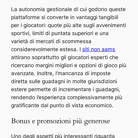
La autonomia gestionale di cui godono queste
piattaforme si converte in vantaggi tangibili
per i giocatori: quote più alte sugli avvenimenti
sportivi, limiti di puntata superiori e una
varietà di mercati di scommessa
considerevolmente estesa. I
siti non aams
attirano soprattutto gli giocatori esperti che
ricercano margini migliori e opzioni di gioco più
avanzate. Inoltre, l’mancanza di imposte
diretta sulle guadagni in molte giurisdizioni
estere permette di incrementare i guadagni,
rendendo l’esperienza complessivamente più
gratificante dal punto di vista economico.
Bonus e promozioni più generose
Uno degli aspetti più interessanti riguarda