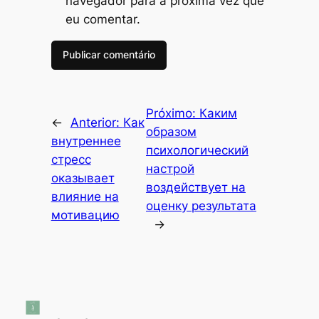
navegador para a próxima vez que
eu comentar.
Próximo:
Каким
←
Anterior:
Как
образом
внутреннее
психологический
стресс
настрой
оказывает
воздействует на
влияние на
оценку результата
мотивацию
→