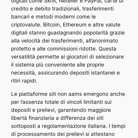
digitali come Skrill, Neteller e PayPal, carte di
credito e debito tradizionali, trasferimenti
bancari e metodi moderni come le
criptovalute. Bitcoin, Ethereum e altre valute
digitali stanno guadagnando popolarità grazie
alla velocità dei trasferimenti, all’anonimato
protetto e alle commissioni ridotte. Questa
versatilità permette ai giocatori di selezionare
il sistema più conveniente alle proprie
necessità, assicurando depositi istantanei e
ritiri rapidi.
Le piattaforme siti non aams emergono anche
per l’assenza totale di vincoli limitanti sui
depositi e prelievi, garantendo maggiore
libertà finanziaria a differenza dei siti
sottoposti a regolamentazione italiana. I tempi
di processamento dei prelievi si attestano