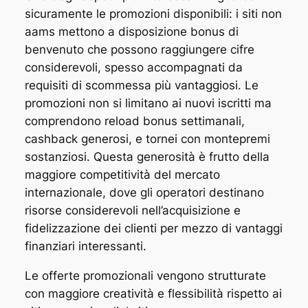
sicuramente le promozioni disponibili: i siti non
aams mettono a disposizione bonus di
benvenuto che possono raggiungere cifre
considerevoli, spesso accompagnati da
requisiti di scommessa più vantaggiosi. Le
promozioni non si limitano ai nuovi iscritti ma
comprendono reload bonus settimanali,
cashback generosi, e tornei con montepremi
sostanziosi. Questa generosità è frutto della
maggiore competitività del mercato
internazionale, dove gli operatori destinano
risorse considerevoli nell’acquisizione e
fidelizzazione dei clienti per mezzo di vantaggi
finanziari interessanti.
Le offerte promozionali vengono strutturate
con maggiore creatività e flessibilità rispetto ai