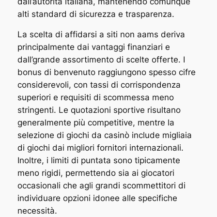
dall’autorità italiana, mantenendo comunque
alti standard di sicurezza e trasparenza.
La scelta di affidarsi a siti non aams deriva
principalmente dai vantaggi finanziari e
dall’grande assortimento di scelte offerte. I
bonus di benvenuto raggiungono spesso cifre
considerevoli, con tassi di corrispondenza
superiori e requisiti di scommessa meno
stringenti. Le quotazioni sportive risultano
generalmente più competitive, mentre la
selezione di giochi da casinò include migliaia
di giochi dai migliori fornitori internazionali.
Inoltre, i limiti di puntata sono tipicamente
meno rigidi, permettendo sia ai giocatori
occasionali che agli grandi scommettitori di
individuare opzioni idonee alle specifiche
necessità.