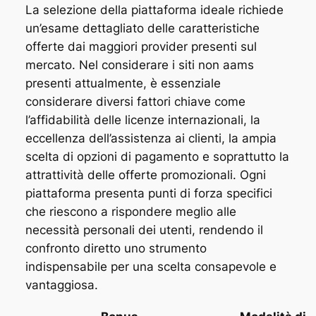
La selezione della piattaforma ideale richiede
un’esame dettagliato delle caratteristiche
offerte dai maggiori provider presenti sul
mercato. Nel considerare i siti non aams
presenti attualmente, è essenziale
considerare diversi fattori chiave come
l’affidabilità delle licenze internazionali, la
eccellenza dell’assistenza ai clienti, la ampia
scelta di opzioni di pagamento e soprattutto la
attrattività delle offerte promozionali. Ogni
piattaforma presenta punti di forza specifici
che riescono a rispondere meglio alle
necessità personali dei utenti, rendendo il
confronto diretto uno strumento
indispensabile per una scelta consapevole e
vantaggiosa.