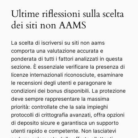
Ultime riflessioni sulla scelta
dei siti non AAMS
La scelta di iscriversi su siti non aams
comporta una valutazione accurata e
ponderata di tutti i fattori analizzati in questa
sezione. È essenziale verificare la presenza di
licenze internazionali riconosciute, esaminare
le recensioni degli utenti e paragonare le
condizioni dei bonus disponibili. La protezione
deve sempre rappresentare la massima
priorità: controllate che la sala impieghi
protocolli di crittografia avanzati, offra opzioni
di deposito sicure e garantisca un supporto
utenti rapido e competente. Non lasciatevi