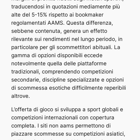
traducendosi in quotazioni mediamente più
alte del 5-15% rispetto ai bookmaker
regolamentati AAMS. Questa differenza,
sebbene contenuta, genera un effetto
rilevante sui rendimenti nel lungo periodo, in
particolare per gli scommettitori abituali. La
gamma di opzioni disponibili eccede
notevolmente quella delle piattaforme
tradizionali, comprendendo competizioni
secondarie, discipline specializzate e opzioni
di scommessa esotiche difficilmente reperibili
altrove.
L’offerta di gioco si sviluppa a sport globali e
competizioni internazionali con copertura
completa. I siti non aams permettono di
piazzare scommesse su competizioni asiatici,