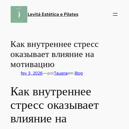
Pular
para
Levitá Estética e Pilates
o
conteúdo
Как внутреннее стресс
оказывает влияние на
мотивацию
—
fev 3, 2026
por
Tauana
em
Blog
Как внутреннее
стресс оказывает
влияние на