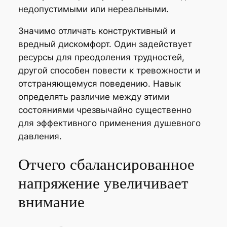
недопустимыми или нереальными.
Значимо отличать конструктивный и
вредный дискомфорт. Один задействует
ресурсы для преодоления трудностей,
другой способен повести к тревожности и
отстраняющемуся поведению. Навык
определять различие между этими
состояниями чрезвычайно существенно
для эффективного применения душевного
давления.
Отчего сбалансированное
напряжение увеличивает
внимание