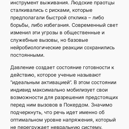
инструмент выживания. Людские праотцы
сталкивались с рисками, которые
предполагали быстрой отклика – либо
борьбы, либо избегания. Современный свет
изменил эти угрозы в общественные и
служебные вызовы, но базовые
нейробиологические реакции сохранились
постоянными.
Давление создает состояние готовности к
действию, которое ученые называют
“идеальным активацией”. В этом состоянии
индивид максимально мобилизует свои
возможности для разрешения предстоящих
перед ним вызовов в Покердом. Значимо
подчеркнуть, что речь идет именно об
оптимальном уровне напряжения, который
не перегружает невральную систему.