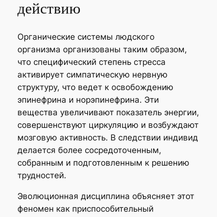
действию
Органические системы людского
организма организованы таким образом,
что специфический степень стресса
активирует симпатическую нервную
структуру, что ведет к освобождению
эпинефрина и норэпинефрина. Эти
вещества увеличивают показатель энергии,
совершенствуют циркуляцию и возбуждают
мозговую активность. В следствии индивид
делается более сосредоточенным,
собранным и подготовленным к решению
трудностей.
Эволюционная дисциплина объясняет этот
феномен как приспособительный