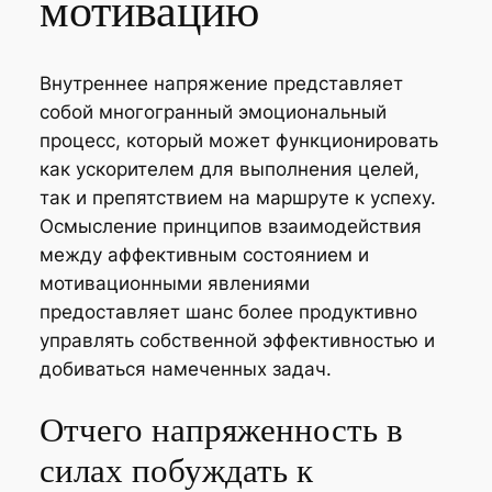
мотивацию
Внутреннее напряжение представляет
собой многогранный эмоциональный
процесс, который может функционировать
как ускорителем для выполнения целей,
так и препятствием на маршруте к успеху.
Осмысление принципов взаимодействия
между аффективным состоянием и
мотивационными явлениями
предоставляет шанс более продуктивно
управлять собственной эффективностью и
добиваться намеченных задач.
Отчего напряженность в
силах побуждать к