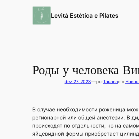
Pular
para
Levitá Estética e Pilates
o
conteúdo
Роды у человека Ви
—
dez 27, 2023
por
Tauana
em
Новос
В случае необходимости роженица може
регионарной или общей анестезии. В д
происходят по отдельности, но на само
яйцевидной формы приобретает цилиндри