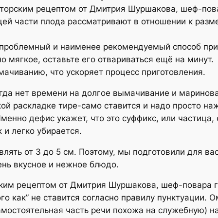
вторским рецептом от Дмитрия Шуршакова, шеф-пова
й части плода рассматривают в отношении к разме
 проблемный и наименее рекомендуемый способ при
но мягкое, оставьте его отвариваться ещё на минут.
мачиванию, что ускоряет процесс приготовления.
огда нет времени на долгое вымачивание и маринован
ой раскладке тире-само ставится и надо просто на
менно дефис укажет, что это суффикс, или частица
 и легко убирается.
лять от 3 до 5 см. Поэтому, мы подготовили для в
ень вкусное и нежное блюдо.
ским рецептом от Дмитрия Шуршакова, шеф-повара г
ого как” не ставится согласно правилу пунктуации.
самостоятельная часть речи похожа на служебную) 