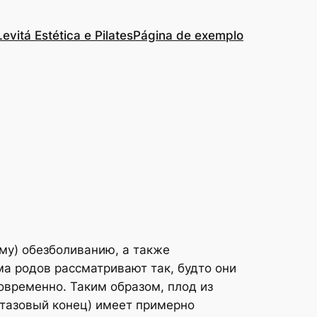
Levitá Estética e Pilates
Página de exemplo
му) обезболиванию, а также
а родов рассматривают так, будто они
овременно. Таким образом, плод из
 тазовый конец) имеет примерно