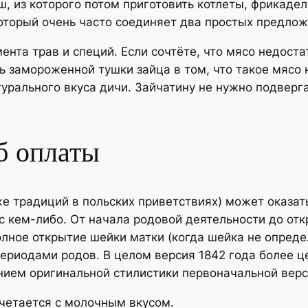
, из которого потом приготовить котлеты, фрикадел
, который очень часто соединяет два простых предло
нта трав и специй. Если сочтёте, что мясо недоста
ь замороженной тушки зайца в том, что такое мясо 
урального вкуса дичи. Зайчатину не нужно подверг
б оплаты
же традиций в польских приветствиях) может оказат
с кем-либо. От начала родовой деятельности до от
лное открытие шейки матки (когда шейка не опред
ериодами родов. В целом версия 1842 года более ц
нием оригинальной стилистики первоначальной верс
четается с молочным вкусом.