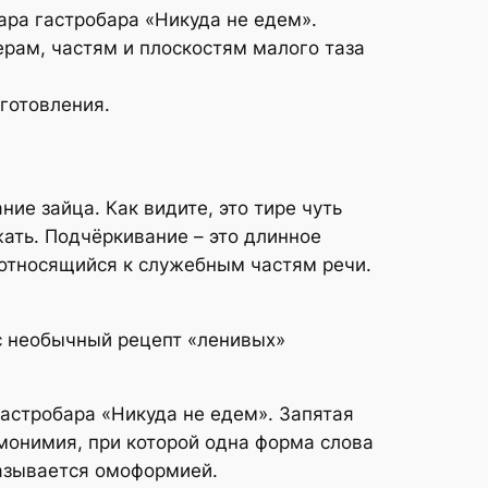
ра гастробара «Никуда не едем».
рам, частям и плоскостям малого таза
готовления.
ие зайца. Как видите, это тире чуть
жать. Подчёркивание – это длинное
, относящийся к служебным частям речи.
ас необычный рецепт «ленивых»
астробара «Никуда не едем». Запятая
 Омонимия, при которой одна форма слова
называется омоформией.