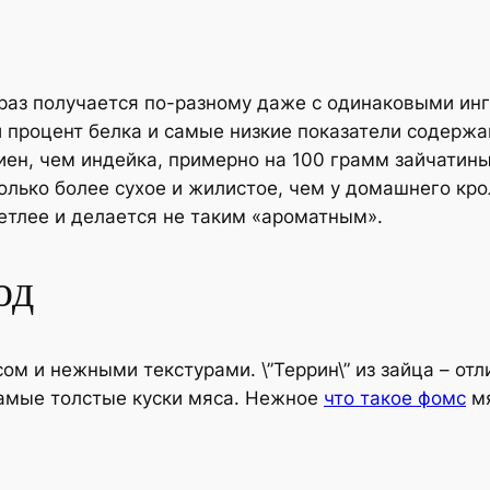
 раз получается по-разному даже с одинаковыми инг
 процент белка и самые низкие показатели содержа
ен, чем индейка, примерно на 100 грамм зайчатины 
колько более сухое и жилистое, чем у домашнего кр
ветлее и делается не таким «ароматным».
од
ом и нежными текстурами. \”Террин\” из зайца – от
амые толстые куски мяса. Нежное
что такое фомс
мя