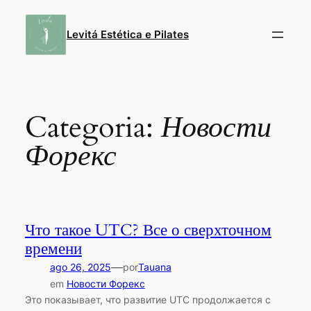
Pular
para
Levitá Estética e Pilates
o
conteúdo
Categoria:
Новости
Форекс
Что такое UTC? Все о сверхточном
времени
—
ago 26, 2025
por
Tauana
em
Новости Форекс
Это показывает, что развитие UTC продолжается с