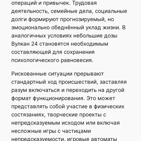
операций и привычек. Трудовая
деятельность, семейные дела, социальные
долги формируют прогнозируемый, но
эмоционально обеднённый уклад жизни. В
аналогичных условиях небольшие дозы
Вулкан 24 становятся необходимым
составляющей для сохранения
психологического равновесия.
Рискованные ситуации прерывают
стандартный ход происшествий, заставляя
разум включаться и переходить на другой
формат функционирования. Это может
представлять собой участие в физических
состязаниях, творческие проекты с
непредсказуемым исходом или включая
несложные игры с частицами
непредсказуемости. игровые автоматы