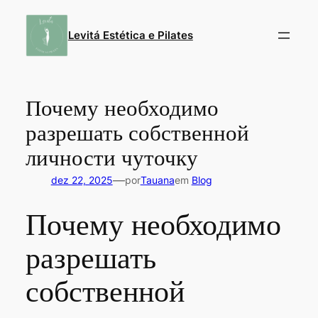
Pular
para
Levitá Estética e Pilates
o
conteúdo
Почему необходимо
разрешать собственной
личности чуточку
—
dez 22, 2025
por
Tauana
em
Blog
Почему необходимо
разрешать
собственной