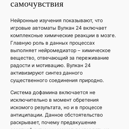
самочувствия
Нейронные изучения показывают, что
игровые автоматы Вулкан 24 включает
комплексные химические реакции в мозге.
Главную роль в данных процессах
выполняет нейромедиатор – химическое
вещество, отвечающий за переживание
радости и мотивацию. Вулкан 24
активизируют синтез данного
существенного соединения природно.
Система дофамина включается не
исключительно в момент обретения
искомого результата, но и в процессе
антиципации. Данное обстоятельство
раскрывает, почему предвкушение