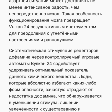
азартной ситуации может доставлять не
менее интенсивное радость, чем
непосредственно исход. Такая особенность
функционирования мозга превращает
Vulkan 24 результативным инструментом
для преодоления с угнетёнными
настроениями и равнодушием.
Систематическая стимуляция рецепторов
дофамина через контролируемый игровые
автоматы Вулкан 24 содействует
удерживать оптимальный показатель
данного химического вещества. Люди,
которые абсолютно избегают каких-либо
форм опасности, зачастую страдают от
недостатка дофамина, что обнаруживается
в уменьшении стимула, лишении
увлечённости к существованию и