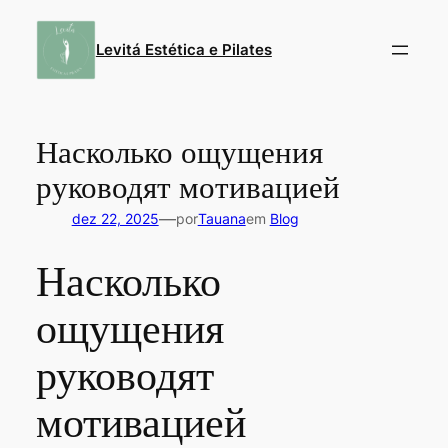
Pular
para
Levitá Estética e Pilates
o
conteúdo
Насколько ощущения
руководят мотивацией
—
dez 22, 2025
por
Tauana
em
Blog
Насколько
ощущения
руководят
мотивацией