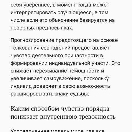
себя увереннее, в момент когда может
интерпретировать случающееся, в том
числе если это объяснение базируется на
неверных предпосылках.
Прогнозирование предстоящего на основе
толкования совпадений предоставляет
чувство деятельного причастности в
формировании индивидуальной участи. Это
снижает переживание немощности и
увеличивает самоуважение, поскольку
индивид доверяет в свою возможность
расшифровывать знаки судьбы.
Каким способом чувство порядка
понижает внутреннюю тревожность
Упорядоченная модель мира, где все