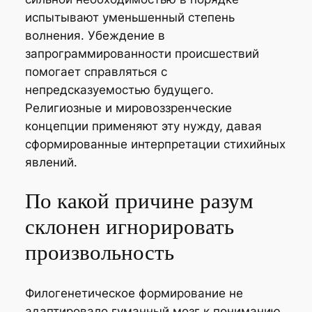
испытывают уменьшенный степень
волнения. Убеждение в
запрограммированности происшествий
помогает справляться с
непредсказуемостью будущего.
Религиозные и мировоззренческие
концепции применяют эту нужду, давая
сформированные интерпретации стихийных
явлений.
По какой причине разум
склонен игнорировать
произвольность
Филогенетическое формирование не
адаптировало гуманный мозг к пониманию