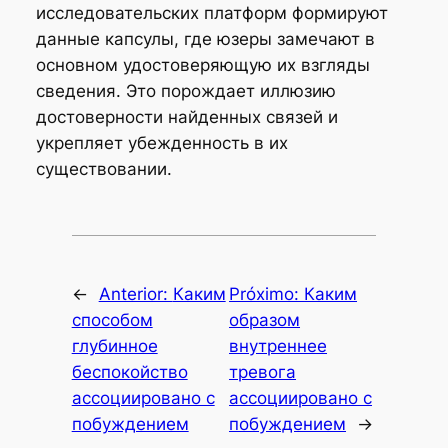
исследовательских платформ формируют
данные капсулы, где юзеры замечают в
основном удостоверяющую их взгляды
сведения. Это порождает иллюзию
достоверности найденных связей и
укрепляет убежденность в их
существовании.
←
Anterior:
Каким
Próximo:
Каким
способом
образом
глубинное
внутреннее
беспокойство
тревога
ассоциировано с
ассоциировано с
побуждением
побуждением
→