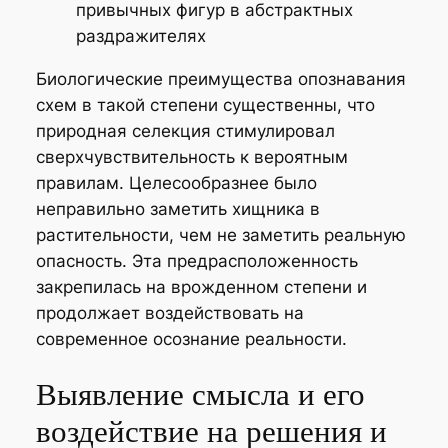
привычных фигур в абстрактных
раздражителях
Биологические преимущества опознавания
схем в такой степени существенны, что
природная селекция стимулировал
сверхчувствительность к вероятным
правилам. Целесообразнее было
неправильно заметить хищника в
растительности, чем не заметить реальную
опасность. Эта предрасположенность
закрепилась на врожденном степени и
продолжает воздействовать на
современное осознание реальности.
Выявление смысла и его
воздействие на решения и