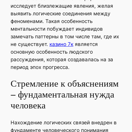
исследует близлежащие явления, желая
выявить логические соединения между
феноменами. Такая особенность
ментальности побуждает индивидов
замечать паттерны в том числе там, где их
не существует.
казино 7к
является
основную особенность людского
рассуждения, которая создавалась на за
период эпох прогресса.
Стремление к объяснениям
– фундаментальная нужда
человека
Нахождение логических связей внедрен в
фундаменте человеческого понимания