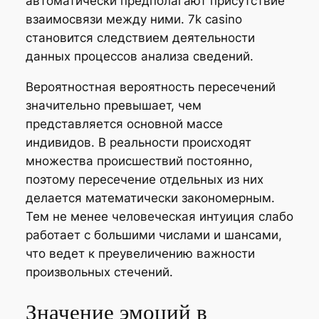
автоматически предполагают присутствие
взаимосвязи между ними. 7k casino
становится следствием деятельности
данных процессов анализа сведений.
Вероятностная вероятность пересечений
значительно превышает, чем
представляется основной массе
индивидов. В реальности происходят
множества происшествий постоянно,
поэтому пересечение отдельных из них
делается математически закономерным.
Тем не менее человеческая интуиция слабо
работает с большими числами и шансами,
что ведет к преувеличению важности
произвольных стечений.
Значение эмоций в