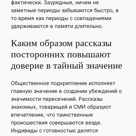
фактически. Заурядные, ничем не
заметные периоды забываются быстро, в
то время как периоды с совпадениями
удерживаются в памяти длительно.
Каким образом рассказы
посторонних повышают
доверие в тайный значение
Общественное подкрепление исполняет
главную значение в создании убеждений о
значимости пересечений. Рассказы
знакомых, товарищей и СМИ образуют
впечатление, что таинственные
происшествия совершаются везде.
Индивиды с готовностью делятся