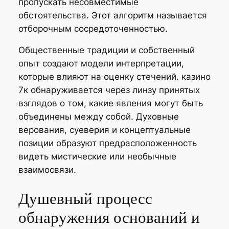
пропускать несовместимые
обстоятельства. Этот алгоритм называется
отборочным сосредоточенностью.
Общественные традиции и собственный
опыт создают модели интерпретации,
которые влияют на оценку стечений. казино
7к обнаруживается через линзу принятых
взглядов о том, какие явления могут быть
объединены между собой. Духовные
верования, суеверия и концептуальные
позиции образуют предрасположенность
видеть мистические или необычные
взаимосвязи.
Душевный процесс
обнаружения оснований и