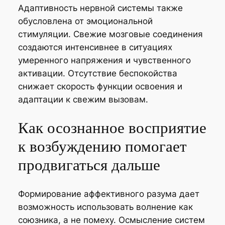
Адаптивность нервной системы также
обусловлена от эмоциональной
стимуляции. Свежие мозговые соединения
создаются интенсивнее в ситуациях
умеренного напряжения и чувственного
активации. Отсутствие беспокойства
снижает скорость функции освоения и
адаптации к свежим вызовам.
Как осознанное восприятие
к возбуждению помогает
продвигаться дальше
Формирование аффективного разума дает
возможность использовать волнение как
союзника, а не помеху. Осмысление систем