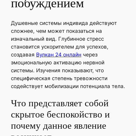
побуждением
Душевные системы индивида действуют
сложнее, чем может показаться на
изначальный вид. Глубинное стресс
становится ускорителем для успехов,
создавая
Вулкан 24 онлайн
через
эмоциональную активацию нервной
системы. Изучения показывают, что
специфическая степень тревожности
содействует мобилизации потенциала тела.
Что представляет собой
скрытое беспокойство и
почему данное явление