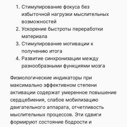
Стимулирование фокуса без
избыточной нагрузки мыслительных
возможностей
Ускорение быстроты переработки
материала
Стимулирование мотивации к
получению итога
Развитие синхронизации между
разнообразными функциями мозга
Физиологические индикаторы при
максимально эффективном степени
активации содержат умеренное повышение
сердцебиения, слабое мобилизацию
двигательного аппарата, отчетливость
мыслительных процессов. Эти сдвиги
формируют состояние бодрости и