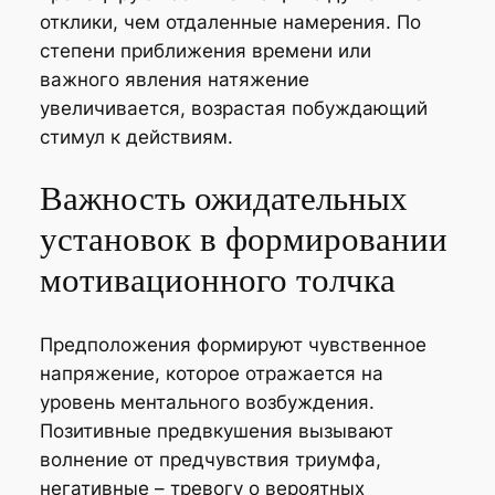
отклики, чем отдаленные намерения. По
степени приближения времени или
важного явления натяжение
увеличивается, возрастая побуждающий
стимул к действиям.
Важность ожидательных
установок в формировании
мотивационного толчка
Предположения формируют чувственное
напряжение, которое отражается на
уровень ментального возбуждения.
Позитивные предвкушения вызывают
волнение от предчувствия триумфа,
негативные – тревогу о вероятных