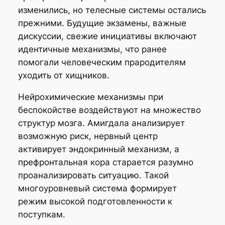
изменились, но телесные системы остались
прежними. Будущие экзамены, важные
дискуссии, свежие инициативы включают
идентичные механизмы, что ранее
помогали человеческим прародителям
уходить от хищников.
Нейрохимические механизмы при
беспокойстве воздействуют на множество
структур мозга. Амигдала анализирует
возможную риск, нервный центр
активирует эндокринный механизм, а
префронтальная кора старается разумно
проанализировать ситуацию. Такой
многоуровневый система формирует
режим высокой подготовленности к
поступкам.