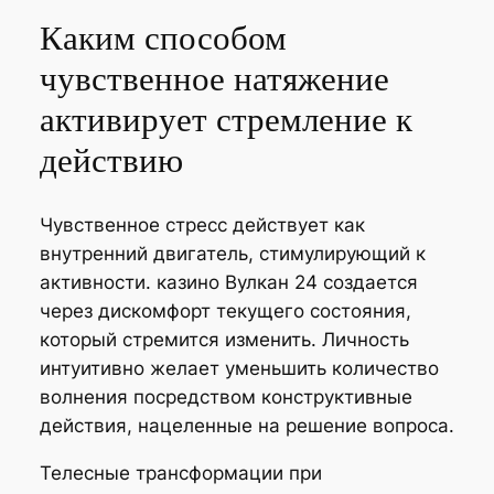
Каким способом
чувственное натяжение
активирует стремление к
действию
Чувственное стресс действует как
внутренний двигатель, стимулирующий к
активности. казино Вулкан 24 создается
через дискомфорт текущего состояния,
который стремится изменить. Личность
интуитивно желает уменьшить количество
волнения посредством конструктивные
действия, нацеленные на решение вопроса.
Телесные трансформации при