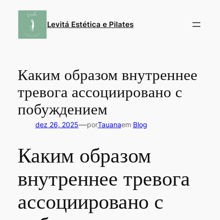
Pular
para
Levitá Estética e Pilates
o
conteúdo
Каким образом внутреннее
тревога ассоциировано с
побуждением
—
dez 26, 2025
por
Tauana
em
Blog
Каким образом
внутреннее тревога
ассоциировано с