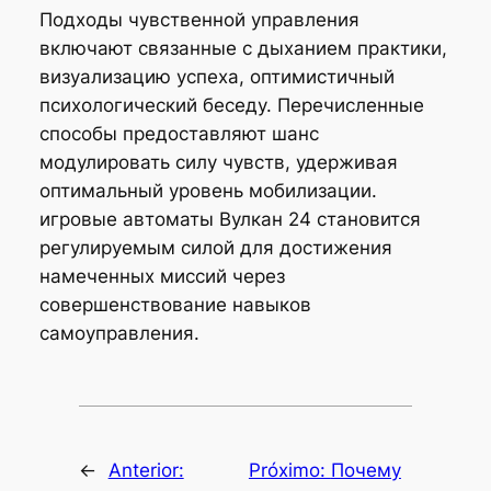
Подходы чувственной управления
включают связанные с дыханием практики,
визуализацию успеха, оптимистичный
психологический беседу. Перечисленные
способы предоставляют шанс
модулировать силу чувств, удерживая
оптимальный уровень мобилизации.
игровые автоматы Вулкан 24 становится
регулируемым силой для достижения
намеченных миссий через
совершенствование навыков
самоуправления.
←
Anterior:
Próximo:
Почему