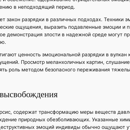
ению в неподходящий период.
ет закон разрядки в различных подходах. Техники
еские ощущения, выразить подавленные эмоции и по
кое демонстрация злости в надежной среде могут п
ию.
игают ценность эмоциональной разрядки в вулкан 
ущений. Просмотр меланхоличных картин, слушание
ять роль методом безопасного переживания тяжел
 высвобождения
арсис, содержат трансформацию меры веществ дав
ождение природных обезболивающих. Указанные хим
деструктивных эмоций индивиды обычно ощущают ут