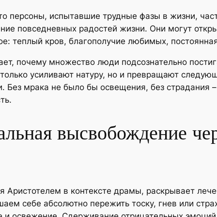
то персоны, испытавшие трудные фазы в жизни, час
ание повседневных радостей жизни. Они могут откр
: теплый кров, благополучие любимых, постоянная 
ает, почему множество люди подсознательно пости
 только усиливают натуру, но и превращают следующ
 Без мрака не было бы освещения, без страдания – 
ть.
альная высвобождение че
ая Аристотелем в контексте драмы, раскрывает леч
аем себе абсолютно пережить тоску, гнев или стра
е и освежение. Сдерживание отрицательных эмоций,