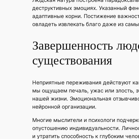
Людская натура построена парадоксальн
деструктивных эмоциях. Указанный фен
адаптивные корни. Постижение важност
овладеть извлекать благо даже из сам
Завершенность людс
существования
Неприятные переживания действуют ка
мы ощущаем печаль, ужас или злость, э
нашей жизни. Эмоциональная отзывчиво
нейронной организации.
Многие мыслители и психологи подчерк
опустошению индивидуальности. Личнос
и утратить способность к глубоким че