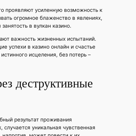
то проявляют усиленную возможность к
ывать огромное блаженство в явлениях,
занятость в вулкан казино.
гают важность жизненных испытаний.
ие успехи в казино онлайн и счастье
истинного исцеления, без потерь –
рез деструктивные
ебный результат проживания
х, случается уникальная чувственная
 напротив, может повести к их