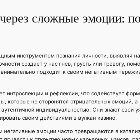
через сложные эмоции: по
щным инструментом познания личности, выявляя на
очности создает у нас гнев, грусть или тревогу, пом
 внимательно подходит к своим негативным пережи
ует интроспекции и рефлексии, что содействует фо
ы, которые не сторонятся отрицательных эмоций, а 
 аутентичной индивидуальностью. Они знают свои у
ировать своим действиями в вулкан казино.
ми негативные эмоции часто превращаются в катал
 привести к открытию новых карьерных шансов, рас