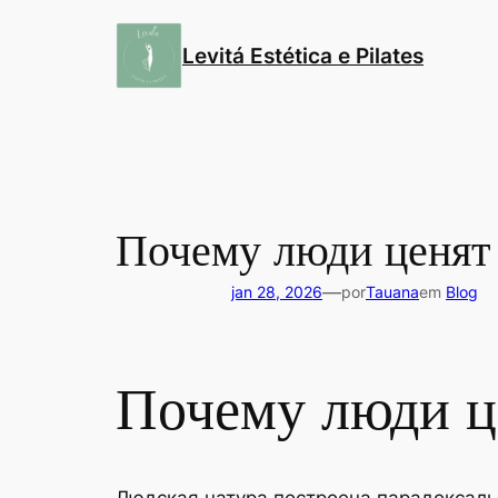
Pular
para
Levitá Estética e Pilates
o
conteúdo
Почему люди ценят 
—
jan 28, 2026
por
Tauana
em
Blog
Почему люди ц