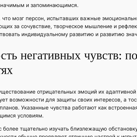
 значимым и запоминающимся.
, что мозг персон, испытавших важные эмоциональн
щих за сочувствие, творческое мышление и рефлекс
твовать индивидуальному развитию и развитию зна
сть негативных чувств: по
тях
ществование отрицательных эмоций их адаптивной 
ет возможности для защиты своих интересов, а тос
планов. Указанные чувства работают как встроенна
щимся условиям.
ас более тщательно изучать близлежащую обстановку
ности обычно проявляют отличную настрой к испы