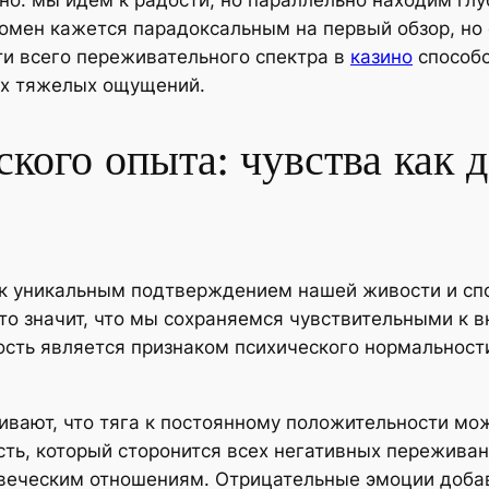
о: мы идем к радости, но параллельно находим глуб
омен кажется парадоксальным на первый обзор, но
и всего переживательного спектра в
казино
способс
ых тяжелых ощущений.
кого опыта: чувства как д
к уникальным подтверждением нашей живости и спо
то значит, что мы сохраняемся чувствительными к 
сть является признаком психического нормальности
ивают, что тяга к постоянному положительности мо
ть, который сторонится всех негативных переживани
ловеческим отношениям. Отрицательные эмоции доба