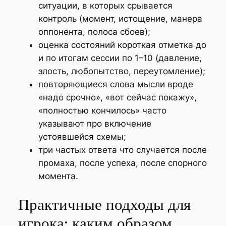
ситуации, в которых срывается
контроль (момент, истощение, манера
оппонента, полоса сбоев);
оценка состояний короткая отметка до
и по итогам сессии по 1–10 (давление,
злость, любопытство, переутомление);
повторяющиеся слова мысли вроде
«надо срочно», «вот сейчас покажу»,
«полностью кончилось» часто
указывают про включение
устоявшейся схемы;
три частых ответа что случается после
промаха, после успеха, после спорного
момента.
Практичные подходы для
игрока: каким образом