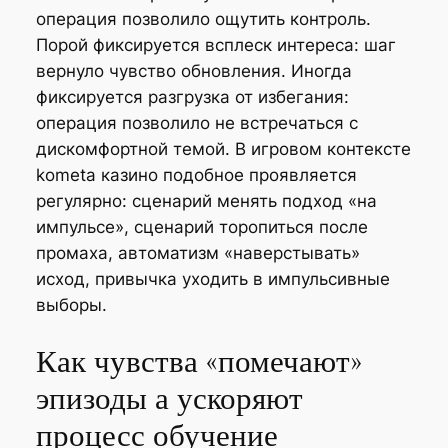
операция позволило ощутить контроль.
Порой фиксируется всплеск интереса: шаг
вернуло чувство обновления. Иногда
фиксируется разгрузка от избегания:
операция позволило не встречаться с
дискомфортной темой. В игровом контексте
kometa казино подобное проявляется
регулярно: сценарий менять подход «на
импульсе», сценарий торопиться после
промаха, автоматизм «наверстывать»
исход, привычка уходить в импульсивные
выборы.
Как чувства «помечают»
эпизоды а ускоряют
процесс обучение