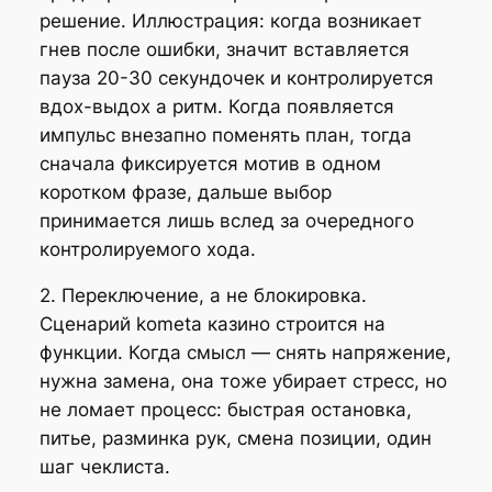
решение. Иллюстрация: когда возникает
гнев после ошибки, значит вставляется
пауза 20-30 секундочек и контролируется
вдох-выдох а ритм. Когда появляется
импульс внезапно поменять план, тогда
сначала фиксируется мотив в одном
коротком фразе, дальше выбор
принимается лишь вслед за очередного
контролируемого хода.
2. Переключение, а не блокировка.
Сценарий kometa казино строится на
функции. Когда смысл — снять напряжение,
нужна замена, она тоже убирает стресс, но
не ломает процесс: быстрая остановка,
питье, разминка рук, смена позиции, один
шаг чеклиста.