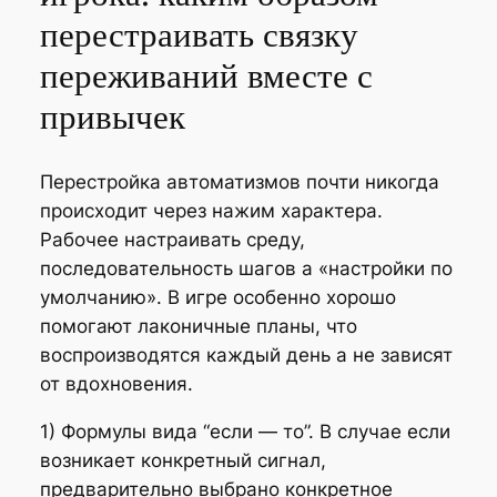
перестраивать связку
переживаний вместе с
привычек
Перестройка автоматизмов почти никогда
происходит через нажим характера.
Рабочее настраивать среду,
последовательность шагов а «настройки по
умолчанию». В игре особенно хорошо
помогают лаконичные планы, что
воспроизводятся каждый день а не зависят
от вдохновения.
1) Формулы вида “если — то”. В случае если
возникает конкретный сигнал,
предварительно выбрано конкретное