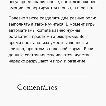
регулярнее анализ после, настолько скорее
эмоции конвертируются в опыт, а в развал.
Полезно также разделять две разные роли:
выполнять а также учиться. В момент игры
автоматизмы kometa казино нужны
оставаться простыми а быстрыми. Во
время пост-анализа уместны нюансы и
критика, при этом в полезной форме. Если
данные состояния склеиваются, чувства
нередко разрушают и игру, и развитие.
Comentários