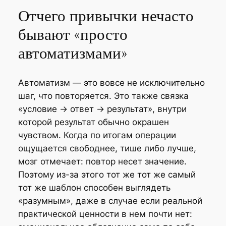
Отчего привычки нечасто
бывают «просто
автоматизмами»
Автоматизм — это вовсе не исключительно
шаг, что повторяется. Это также связка
«условие → ответ → результат», внутри
которой результат обычно окрашен
чувством. Когда по итогам операции
ощущается свободнее, тише либо лучше,
мозг отмечает: повтор несет значение.
Поэтому из-за этого тот же тот же самый
тот же шаблон способен выглядеть
«разумным», даже в случае если реальной
практической ценности в нем почти нет: