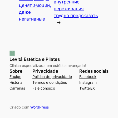
внутренние
ценят эмоции,
переживания
даже
трудно предсказать
негативные
→
Levitá Estética e Pilates
Clínica especializada em estética avançada!
Sobre
Privacidade
Redes sociais
Equipe
Política de privacidade
Facebook
História
Termos e condições
Instagram
Carreiras
Fale conosco
Twitter/X
Criado com
WordPress