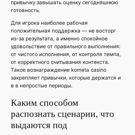
привычку завышать оценку сегодняшнюю
готовность.
Для игрока наиболее рабочая
положительная поддержка — не восторг
из-за результата, а именно спокойное
удовольствие от правильного выполнения:
от чистого исполнения, от контроля темпа,
от корректного считывания контекста.
Такое вознаграждение kometa casino
закрепляет привычки, которые держатся и
в в непростые периоды.
Каким способом
распознать сценарии, что
выдаются под