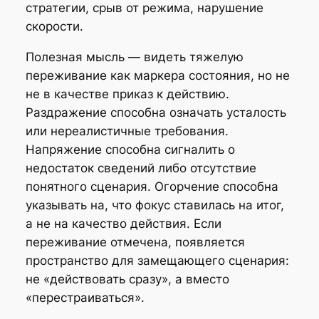
стратегии, срыв от режима, нарушение
скорости.
Полезная мысль — видеть тяжелую
переживание как маркера состояния, но не
не в качестве приказ к действию.
Раздражение способна означать усталость
или нереалистичные требования.
Напряжение способна сигналить о
недостаток сведений либо отсутствие
понятного сценария. Огорчение способна
указывать на, что фокус ставилась на итог,
а не на качество действия. Если
переживание отмечена, появляется
пространство для замещающего сценария:
не «действовать сразу», а вместо
«перестраиваться».