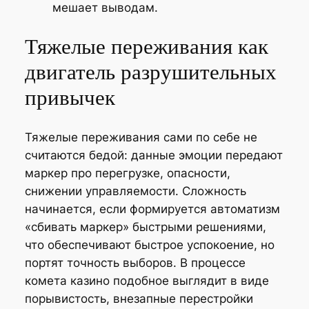
мешает выводам.
Тяжелые переживания как
двигатель разрушительных
привычек
Тяжелые переживания сами по себе не
считаются бедой: данные эмоции передают
маркер про перегрузке, опасности,
снижении управляемости. Сложность
начинается, если формируется автоматизм
«сбивать маркер» быстрыми решениями,
что обеспечивают быстрое успокоение, но
портят точность выборов. В процессе
комета казино подобное выглядит в виде
порывистость, внезапные перестройки