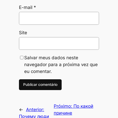
E-mail
*
Site
Salvar meus dados neste
navegador para a próxima vez que
eu comentar.
Próximo:
По какой
←
Anterior:
причине
Почему люди