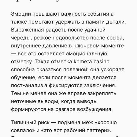
Эмоции повышают важность события а
также помогают удержать в памяти детали.
Выраженная радость после удачной
череды, резкое недовольство после срыва,
внутреннее давление в ключевом моменте
— все это оставляет эмоциональную
отметку. Такая отметка kometa casino
способна оказаться полезной: она ускоряет
обучение, если после момента делается
пост-анализ а фиксируются заключения.
Тем не менее она же вправе закреплять
неточные выводы, когда выводы
формируются на разгаре возбуждения.
Типичный риск — подмена меж «хорошо
совпало» и «это вот рабочий паттерн».