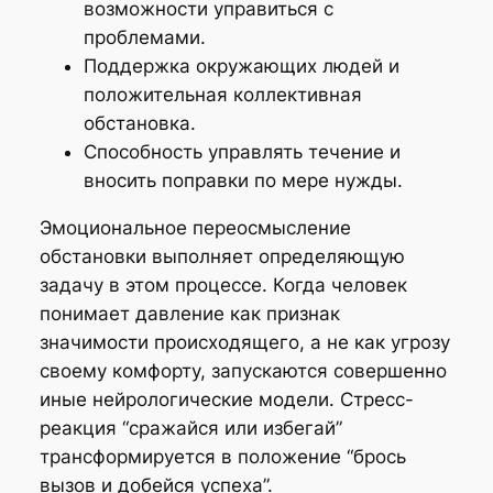
возможности управиться с
проблемами.
Поддержка окружающих людей и
положительная коллективная
обстановка.
Способность управлять течение и
вносить поправки по мере нужды.
Эмоциональное переосмысление
обстановки выполняет определяющую
задачу в этом процессе. Когда человек
понимает давление как признак
значимости происходящего, а не как угрозу
своему комфорту, запускаются совершенно
иные нейрологические модели. Стресс-
реакция “сражайся или избегай”
трансформируется в положение “брось
вызов и добейся успеха”.