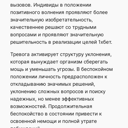
вызовов. Индивиды в положении
позитивного волнения проявляют более
значительную изобретательность,
качественнее решают со трудными
вопросами и проявляют значительную
решительность в реализации целей 1хбет.
Тревога активирует структуру уклонения,
которая вынуждает организм сберегать
мощь и уменьшать угрозы. В беспокойном
положении личность предрасположен к
откладыванию значимых решений,
уклонению сложных вопросов и поиску
надежных, но менее эффективных
возможностей. Продолжительная
беспокойство в состоянии привести к
освоенной немощи и полной утрате