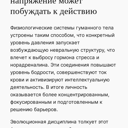
напряжение может
побуждать к действию
Физиологические системы гуманного тела
устроены таким способом, что конкретный
уровень давления запускает
возбуждающую невральную структуру, что
влечет к выбросу гормона стресса и
норадреналина. Эти соединения повышают
уровень бодрости, совершенствуют ток
крови и активизируют интеллектуальную
деятельность. В итоге личность
оказывается более концентрированным,
фокусированным и подготовленным к
решению барьеров.
Эволюционная дисциплина толкует этот