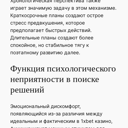
Хронологическая перспектива также
играет значимую задачу в этом механизме.
Краткосрочные планы создают острое
стресс предвкушения, которое
предполагает быстрых действий.
Длительные планы создают более
спокойное, но стабильное тягу к
поэтапному развитию далее.
Функция психологического
неприятности в поиске
решений
Эмоциональный дискомфорт,
появляющийся из-за различия между
идеальным и фактическим в 1xbet казино,