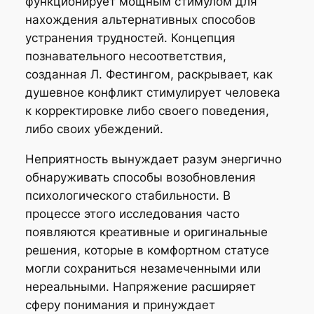
функционирует мощным стимулом для
нахождения альтернативных способов
устранения трудностей. Концепция
познавательного несоответствия,
созданная Л. Фестингом, раскрывает, как
душевное конфликт стимулирует человека
к корректировке либо своего поведения,
либо своих убеждений.
Неприятность вынуждает разум энергично
обнаруживать способы возобновления
психологического стабильности. В
процессе этого исследования часто
появляются креативные и оригинальные
решения, которые в комфортном статусе
могли сохраниться незамеченными или
нереальными. Напряжение расширяет
сферу понимания и принуждает