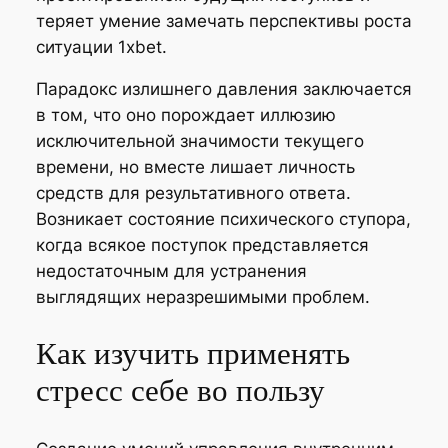
теряет умение замечать перспективы роста
ситуации 1xbet.
Парадокс излишнего давления заключается
в том, что оно порождает иллюзию
исключительной значимости текущего
времени, но вместе лишает личность
средств для результативного ответа.
Возникает состояние психического ступора,
когда всякое поступок представляется
недостаточным для устранения
выглядящих неразрешимыми проблем.
Как изучить применять
стресс себе во пользу