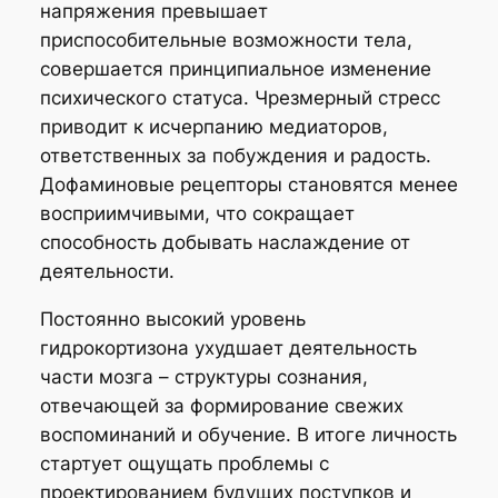
напряжения превышает
приспособительные возможности тела,
совершается принципиальное изменение
психического статуса. Чрезмерный стресс
приводит к исчерпанию медиаторов,
ответственных за побуждения и радость.
Дофаминовые рецепторы становятся менее
восприимчивыми, что сокращает
способность добывать наслаждение от
деятельности.
Постоянно высокий уровень
гидрокортизона ухудшает деятельность
части мозга – структуры сознания,
отвечающей за формирование свежих
воспоминаний и обучение. В итоге личность
стартует ощущать проблемы с
проектированием будущих поступков и