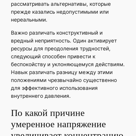
рассматривать альтернативы, которые
прежде казались недопустимыми или
нереальными.
Важно различать конструктивный и
вредный неприятность. Один активирует
ресурсы для преодоления трудностей,
следующий способен привести к
беспокойству и уклоняющемуся действиям.
Навык различать разницу между этими
положениями чрезвычайно существенно
для эффективного использования
внутреннего давления.
По какой причине
умеренное напряжение
увеличивает концентрацию