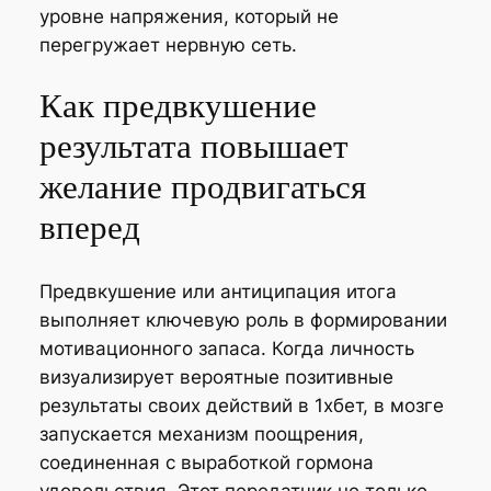
уровне напряжения, который не
перегружает нервную сеть.
Как предвкушение
результата повышает
желание продвигаться
вперед
Предвкушение или антиципация итога
выполняет ключевую роль в формировании
мотивационного запаса. Когда личность
визуализирует вероятные позитивные
результаты своих действий в 1хбет, в мозге
запускается механизм поощрения,
соединенная с выработкой гормона