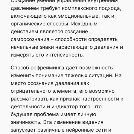
Создание умений управления внутренним
давлением требует комплексного подхода,
включающего как эмоциональные, так и
органические способы. Исходным
действием является создание
самоосознания – способности определять
начальные знаки нарастающего давления и
измерять его интенсивность.
Способ рефрейминга дает возможность
изменить понимание тяжелых ситуаций. На
место осознания давления как
отрицательного элемента, его возможно
рассматривать как признак настроенности к
деятельности и индикатор того, что
будущая проблема имеет личную
значимость. Эта изменение видения
запускает различные нейронные сети и