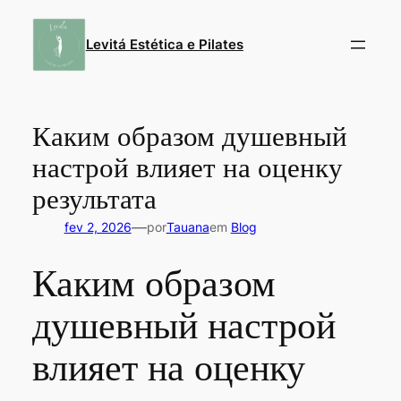
Pular
para
Levitá Estética e Pilates
o
conteúdo
Каким образом душевный
настрой влияет на оценку
результата
—
fev 2, 2026
por
Tauana
em
Blog
Каким образом
душевный настрой
влияет на оценку