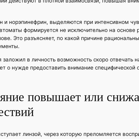
ний действуют в плотной взаимосвязи, повышая вн
 и норэпинефрин, выделяются при интенсивном чув
втоматы формируется не исключительно на основе р
ове. Это разъясняет, по какой причине рациональны
ументы.
заложил в личность возможность скоро отвечать н
т о нужде предоставить внимание специфической о
ояние повышает или снижа
ествий
ступает линзой, через которую преломляется воспр