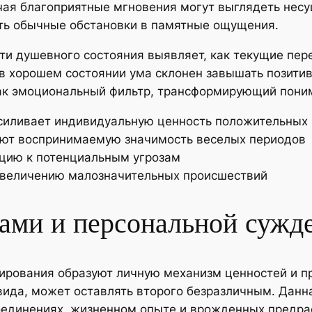
ая благоприятные мгновения могут выглядеть несу
ть обычные обстановки в памятные ощущения.
ти душевного состояния выявляет, как текущие пе
 хорошем состоянии ума склонен завышать позитив
 как эмоциональный фильтр, трансформирующий пон
силивает индивидуальную ценность положительных
ют воспринимаемую значимость веселых периодов
ацию к потенциальным угрозам
увеличению малозначительных происшествий
вами и персональной сужд
рования образуют личную механизм ценностей и пр
ида, может оставлять второго безразличным. Данн
оединениях, жизненном опыте и врожденных предра