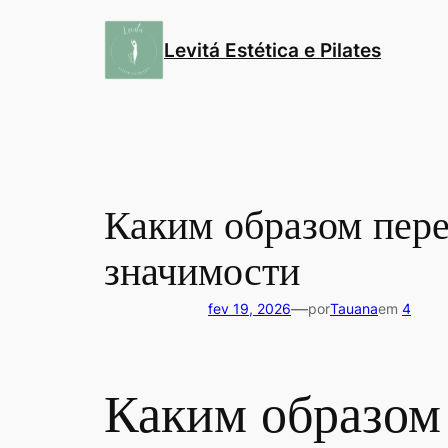
Pular
para
Levitá Estética e Pilates
o
conteúdo
Каким образом пер
значимости
—
fev 19, 2026
por
Tauana
em
4
Каким образом