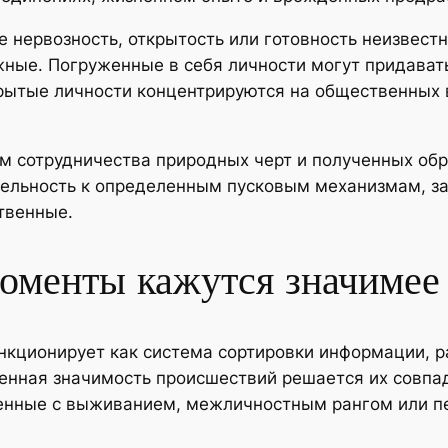
нервозность, открытость или готовность неизвестн
жные. Погруженные в себя личности могут придават
рытые личности концентрируются на общественных 
ом сотрудничества природных черт и полученных об
тельность к определенным пусковым механизмам, з
твенные.
оменты кажутся значимее
нкционирует как система сортировки информации, р
венная значимость происшествий решается их совп
енные с выживанием, межличностным рангом или п