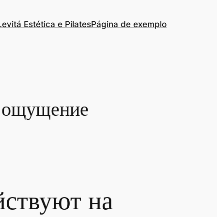
Levitá Estética e Pilates
Página de exemplo
а ощущение
йствуют на