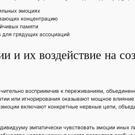
ильных эмоциях
ивающих концентрацию
ойчивых памяти
 для грядущих ассоциаций
и и их воздействие на со
лючительно восприимчив к переживаниям, объедине
атии или игнорирования оказывают мощное влияние
 эмоции включают конкретные нервные цепи, объед
ивидууму эмпатически чувствовать эмоции иных ли