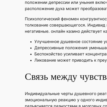
положении депрессии или уныния включ
расположение духа может преобразова
Психологический феномен конгруэнтнос
толкование совершающегося. Индивид в
негативные. онлайн казино действует
Улучшенное душевное состояние у
Депрессивные положения уменьша
Беспокойство усиливает концентр
Ликование может приводить к пре
Связь между чувст
Индивидуальные черты душевного реаги
эмоциональную реакцию у одного индив
разъясняется разностями в мозговых с