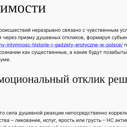
чимости
роисшествий неразрывно связано с чувственным ус
я через призму душевных откликов, формируя субъ
y-intymnosc-historie-i-gadzety-erotyczne-w-polsce/
п
сознании как существенные, а какие будут позабыт
зуме.
моциональный отклик реш
то сила душевной реакции непосредственно коррел
тва – ликование, испуг, ярость или грусть – НС ак