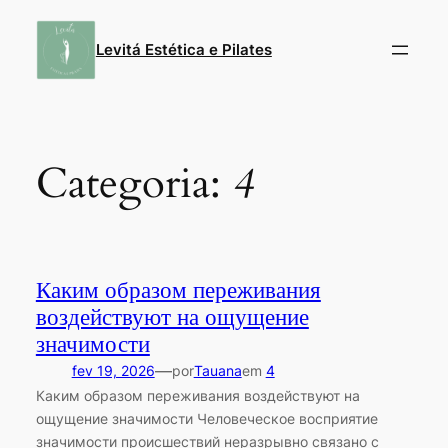
Pular
para
Levitá Estética e Pilates
o
conteúdo
Categoria:
4
Каким образом переживания
воздействуют на ощущение
значимости
—
fev 19, 2026
por
Tauana
em
4
Каким образом переживания воздействуют на
ощущение значимости Человеческое восприятие
значимости происшествий неразрывно связано с