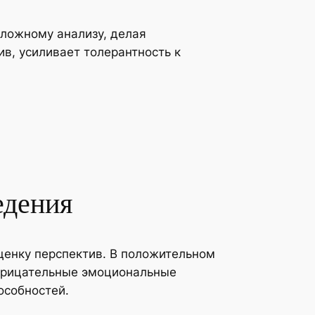
сложному анализу, делая
в, усиливает толерантность к
едения
ценку перспектив. В положительном
Отрицательные эмоциональные
особностей.