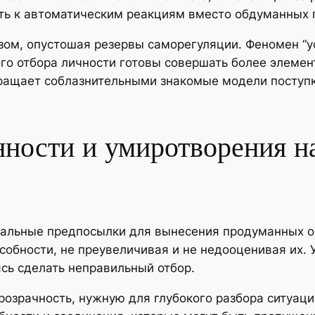
ь к автоматическим реакциям вместо обдуманных 
ом, опустошая резервы саморегуляции. Феномен “у
ного отбора личности готовы совершать более элеме
ращает соблазнительными знакомые модели поступк
нности и умиротворения н
еальные предпосылки для вынесения продуманных о
особности, не преувеличивая и не недооценивая их
сь сделать неправильный отбор.
озрачность, нужную для глубокого разбора ситуаци