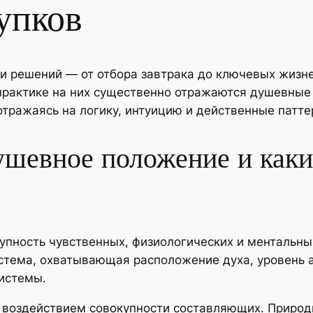
упков
и решений — от отбора завтрака до ключевых жизн
практике на них существенно отражаются душевные
тражаясь на логику, интуицию и действенные патте
ушевное положение и как
упность чувственных, физиологических и ментальны
истема, охватывающая расположение духа, уровень 
истемы.
д воздействием совокупности составляющих. Приро