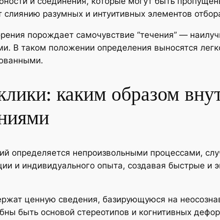
ности и соединения, которые могут быть пропущен
т слиянию разумных и интуитивных элементов отбор
рения порождает самочувствие “течения” — наилуч
. В таком положении определения выносятся легко,
ованными.
клики: каким образом вн
ниями
вий определяется непроизвольными процессами, сл
ции и индивидуального опыта, создавая быстрые и 
ержат ценную сведения, базирующуюся на неосозна
бны быть основой стереотипов и когнитивных дефор