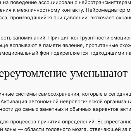
 на поведение ассоциирован с нейротрансмиттерам
ения к межличностному контакту. Нейромедиатор 
сса, производящийся при давлении, включает охран
ность запоминаний. Принцип конгруэнтности эмоцион
още всплывают в памяти явления, пропитанные схо
е эмоциональный фон подкрепляется подходящими п
переутомление уменьшают 
ичные системы самосохранения, которые в сегодня
Активация автономной неврологической организаци
сти до самых заметных и обычных вариантов акти
 для процессов принятия определений. Беспрестанн
й зоны — области головного мозга, отвечающей за 