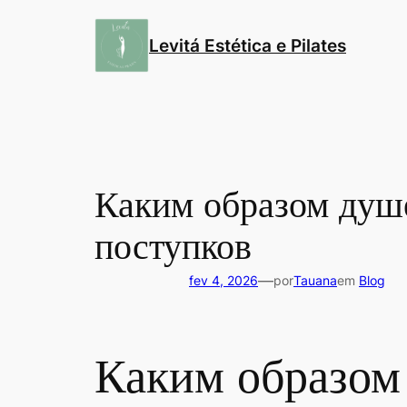
Pular
para
Levitá Estética e Pilates
o
conteúdo
Каким образом душ
поступков
—
fev 4, 2026
por
Tauana
em
Blog
Каким образом