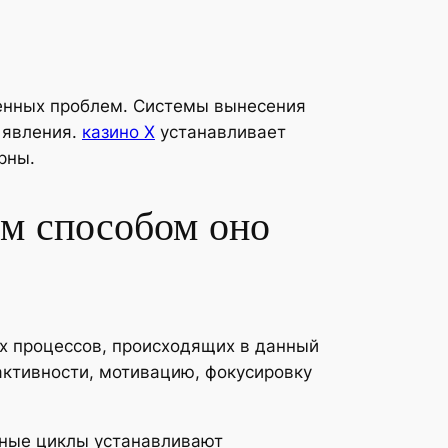
енных проблем. Системы вынесения
 явления.
казино X
устанавливает
рны.
им способом оно
х процессов, происходящих в данный
активности, мотивацию, фокусировку
дные циклы устанавливают