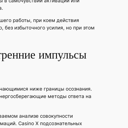
ы в самочувствии активации или
а.
шего работы, при коем действия
 без избыточного усилия, но при этом
утренние импульсы
учающимися ниже границы осознания.
энергосберегающие методы ответа на
ваемом анализе совокупности
маций. Casino X подсознательных