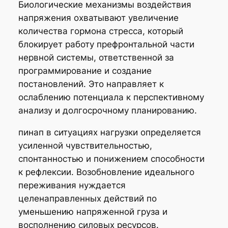
Биологические механизмы воздействия
напряжения охватывают увеличение
количества гормона стресса, который
блокирует работу префронтальной части
нервной системы, ответственной за
программирование и создание
постановлений. Это направляет к
ослаблению потенциала к перспективному
анализу и долгосрочному планированию.
пинап в ситуациях нагрузки определяется
усиленной чувствительностью,
спонтанностью и понижением способности
к рефлексии. Возобновление идеального
переживания нуждается
целенаправленных действий по
уменьшению напряженной груза и
восполнению силовых ресурсов.