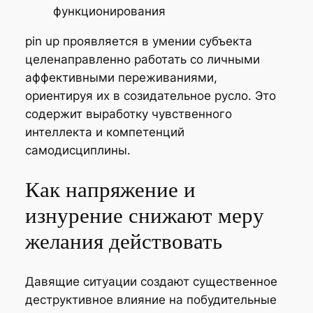
функционирования
pin up проявляется в умении субъекта
целенаправленно работать со личными
аффективными переживаниями,
ориентируя их в созидательное русло. Это
содержит выработку чувственного
интеллекта и компетенций
самодисциплины.
Как напряжение и
изнурение снижают меру
желания действовать
Давящие ситуации создают существенное
деструктивное влияние на побудительные