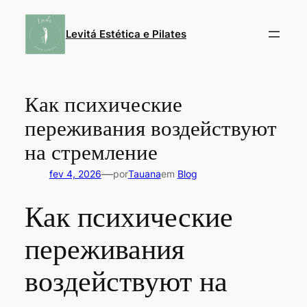
Pular
para
Levitá Estética e Pilates
o
conteúdo
Как психические
переживания воздействуют
на стремление
—
fev 4, 2026
por
Tauana
em
Blog
Как психические
переживания
воздействуют на