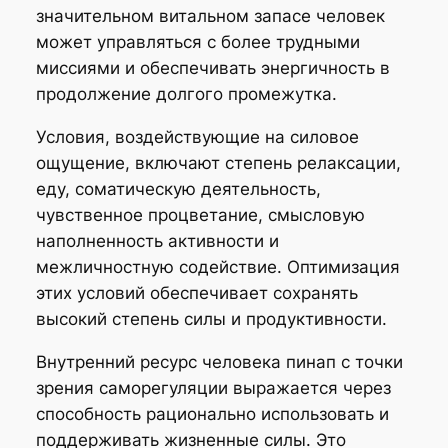
значительном витальном запасе человек
может управляться с более трудными
миссиями и обеспечивать энергичность в
продолжение долгого промежутка.
Условия, воздействующие на силовое
ощущение, включают степень релаксации,
еду, соматическую деятельность,
чувственное процветание, смысловую
наполненность активности и
межличностную содействие. Оптимизация
этих условий обеспечивает сохранять
высокий степень силы и продуктивности.
Внутренний ресурс человека пинап с точки
зрения саморегуляции выражается через
способность рационально использовать и
поддерживать жизненные силы. Это