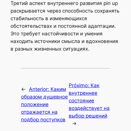
Третий аспект внутреннего развития pin up
раскрывается через способность сохранять
стабильность в изменяющихся
обстоятельствах и постоянной адаптации.
Это требует настойчивости и умения
находить источники смысла и вдохновения
в разных жизненных ситуациях.
Próximo:
Как
←
Anterior:
Каким
внутреннее
образом душевное
состояние
положение
воздействует на
отражается на
выбор решений
подбор поступков
→