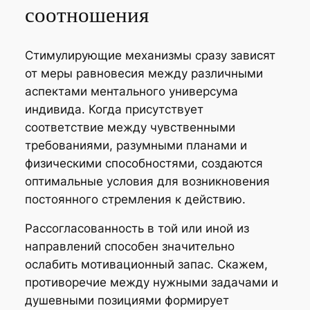
соотношения
Стимулирующие механизмы сразу зависят
от меры равновесия между различными
аспектами ментального универсума
индивида. Когда присутствует
соответствие между чувственными
требованиями, разумными планами и
физическими способностями, создаются
оптимальные условия для возникновения
постоянного стремления к действию.
Рассогласованность в той или иной из
направлений способен значительно
ослабить мотивационный запас. Скажем,
противоречие между нужными задачами и
душевными позициями формирует