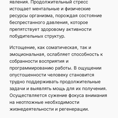
явления. Продолжительный стресс
истощает ментальные и физические
ресурсы организма, порождая состояние
беспрестанного давления, которое
препятствует здоровому активности
побудительных структур.
Истощение, как соматическая, так и
эмоциональная, ослабляет способность к
собранности восприятия и
программированию работы. В ощущении
опустошенности человеку становится
трудно поддерживать продолжительные
задачи и выявлять мощь для их получения.
Осуществляется сужение фокуса внимания
на неотложные необходимости
жизнедеятельности и регенерации.