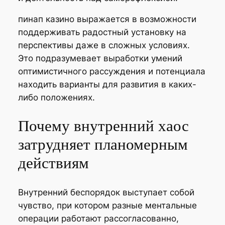
пинап казино выражается в возможности
поддерживать радостный установку на
перспективы даже в сложных условиях.
Это подразумевает выработки умений
оптимистичного рассуждения и потенциала
находить варианты для развития в каких-
либо положениях.
Почему внутренний хаос
затрудняет планомерным
действиям
Внутренний беспорядок выступает собой
чувство, при котором разные ментальные
операции работают рассогласованно,