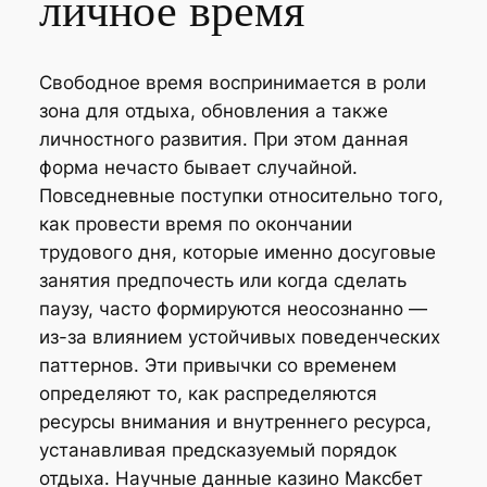
личное время
Свободное время воспринимается в роли
зона для отдыха, обновления а также
личностного развития. При этом данная
форма нечасто бывает случайной.
Повседневные поступки относительно того,
как провести время по окончании
трудового дня, которые именно досуговые
занятия предпочесть или когда сделать
паузу, часто формируются неосознанно —
из-за влиянием устойчивых поведенческих
паттернов. Эти привычки со временем
определяют то, как распределяются
ресурсы внимания и внутреннего ресурса,
устанавливая предсказуемый порядок
отдыха. Научные данные казино Максбет