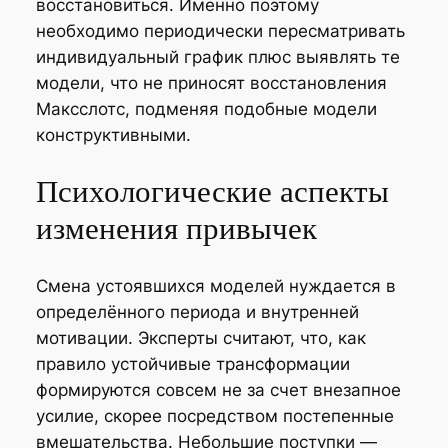
восстановиться. Именно поэтому
необходимо периодически пересматривать
индивидуальный график плюс выявлять те
модели, что не приносят восстановления
Максслотс, подменяя подобные модели
конструктивными.
Психологические аспекты
изменения привычек
Смена устоявшихся моделей нуждается в
определённого периода и внутренней
мотивации. Эксперты считают, что, как
правило устойчивые трансформации
формируются совсем не за счет внезапное
усилие, скорее посредством постепенные
вмешательства. Небольшие поступки —