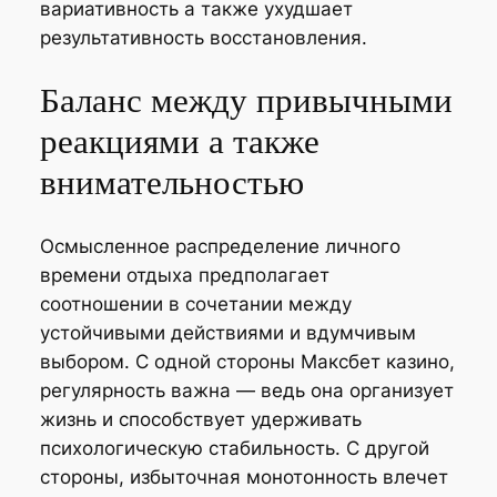
вариативность а также ухудшает
результативность восстановления.
Баланс между привычными
реакциями а также
внимательностью
Осмысленное распределение личного
времени отдыха предполагает
соотношении в сочетании между
устойчивыми действиями и вдумчивым
выбором. С одной стороны Максбет казино,
регулярность важна — ведь она организует
жизнь и способствует удерживать
психологическую стабильность. С другой
стороны, избыточная монотонность влечет