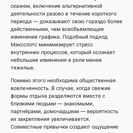
скажем, включение альтернативной
деятельности разово в течение короткого
периода — доказывают свою гораздо более
действенными, чем всеобъемлющее
изменение графика. Подобный подход
Максслотс минимизирует стресс
внутренних процессов, который осознает
небольшие изменения в роли менее
тяжелые.
Помимо этого необходима общественная
вовлеченность. В случае, когда свежие
формы отдыха разделяются вместе с
близкими людьми — знакомыми,
партнёрами, домочадцами — вероятность
их закрепления увеличивается.
Совместные привычки создают ощущение