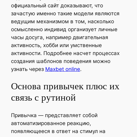
официальный сайт доказывают, что
зачастую именно такие модели являются
ведущим механизмом в том, насколько
осмысленно индивид организует личные
часы досуга, например двигательная
активность, хобби или умственные
активности. Подробнее насчет процессах
создания шаблонов поведения можно
узнать через
Maxbet online
.
Основа привычек плюс их
связь с рутиной
Привычка — представляет собой
автоматизированное реакцию,
появляющееся в ответ на стимул на