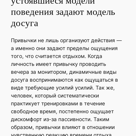
устоявшиеся модели
поведения задают модель
досуга
Привычки не лишь организуют действия —
а именно они задают пределы ощущения
того, что считается отдыхом. Когда
личность имеет привычку проводить
вечера за монитором, динамичные виды
досуга воспринимаются как ощущаться в
виде требующие усилий усилий. Так же,
человек, который систематически
практикует тренировками в течение
свободное время, постепенно ощущает
дискомфорт из-за пассивности. Таким
образом, привычки влияют в отношении
чувственную реакцию времени отдыха,