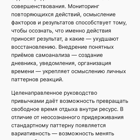
совершенствования. Мониторинг
повторяющихся действий, осмысление
факторов и результатов способствует тому,
чтобы осознать, что именно действия
приносят результат, а какие — ухудшают
восстановлению. Внедрение понятных
приёмов самоанализа — создание
дневника, уведомления, организация
времени — укрепляет осмыслению личных
паттернов реакций.
Целенаправленное руководство
привычками даёт возможность превращать
свободное время отдыха внутри ресурс. В
отличие от неосознанного придерживания
стандартному паттерну появляется
вариативность — возможность менять