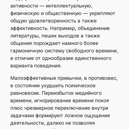
активности — интеллектуальную,
физическую и общественную — укрепляют
общую удовлетворенность а также
эффективность. Например, объединение
литературы, пеших выходов а также
общения порождает намного более
гармоничную систему свободного времени,
в отличие от однообразие единственного
варианта поведения.
Малоэффективные привычки, в противовес,
в состоянии ухудшить психическое
равновесие. Переизбыток медийного
времени, игнорирование времени покоя
плюс чрезмерное переключение внутри
задачами формируют ложное ощущение
деятельности, далеко не позволяя