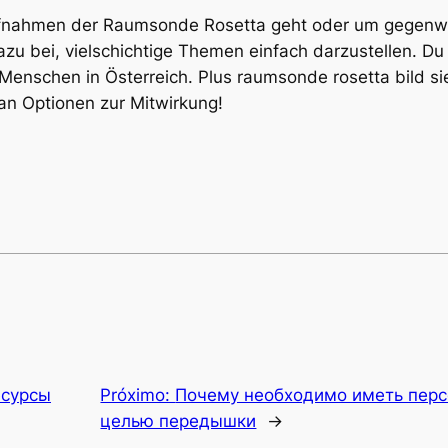
fnahmen der Raumsonde Rosetta geht oder um gegenwär
azu bei, vielschichtige Themen einfach darzustellen. Du
Menschen in Österreich. Plus raumsonde rosetta bild si
 an Optionen zur Mitwirkung!
есурсы
Próximo:
Почему необходимо иметь перс
целью передышки
→