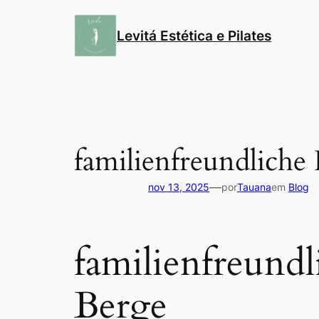
Pular
para
Levitá Estética e Pilates
o
conteúdo
familienfreundliche
—
nov 13, 2025
por
Tauana
em
Blog
familienfreund
Berge