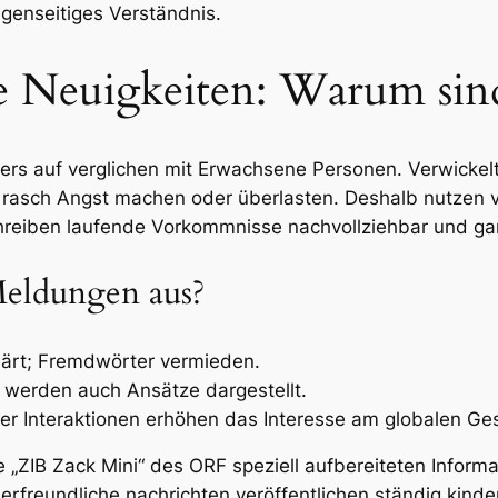
genseitiges Verständnis.
e Neuigkeiten: Warum sind
s auf verglichen mit Erwachsene Personen. Verwickelt
rasch Angst machen oder überlasten. Deshalb nutzen vi
hreiben laufende Vorkommnisse nachvollziehbar und ga
eldungen aus?
lärt; Fremdwörter vermieden.
 werden auch Ansätze dargestellt.
der Interaktionen erhöhen das Interesse am globalen G
ie „ZIB Zack Mini“ des ORF speziell aufbereiteten Infor
derfreundliche nachrichten veröffentlichen ständig kind