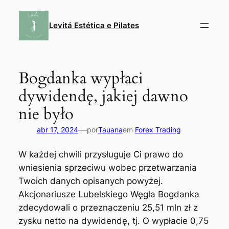
Pular
para
Levitá Estética e Pilates
o
conteúdo
Bogdanka wypłaci
dywidendę, jakiej dawno
nie było
—
abr 17, 2024
por
Tauana
em
Forex Trading
W każdej chwili przysługuje Ci prawo do
wniesienia sprzeciwu wobec przetwarzania
Twoich danych opisanych powyżej.
Akcjonariusze Lubelskiego Węgla Bogdanka
zdecydowali o przeznaczeniu 25,51 mln zł z
zysku netto na dywidendę, tj. O wypłacie 0,75