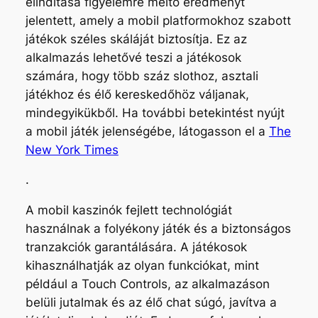
elindítása figyelemre méltó eredményt
jelentett, amely a mobil platformokhoz szabott
játékok széles skáláját biztosítja. Ez az
alkalmazás lehetővé teszi a játékosok
számára, hogy több száz slothoz, asztali
játékhoz és élő kereskedőhöz váljanak,
mindegyikükből. Ha további betekintést nyújt
a mobil játék jelenségébe, látogasson el a
The
New York Times
.
A mobil kaszinók fejlett technológiát
használnak a folyékony játék és a biztonságos
tranzakciók garantálására. A játékosok
kihasználhatják az olyan funkciókat, mint
például a Touch Controls, az alkalmazáson
belüli jutalmak és az élő chat súgó, javítva a