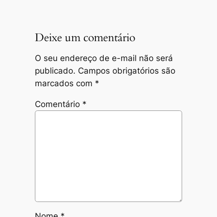
Deixe um comentário
O seu endereço de e-mail não será
publicado.
Campos obrigatórios são
marcados com
*
Comentário
*
Nome
*