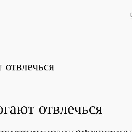
 отвлечься
огают отвлечься