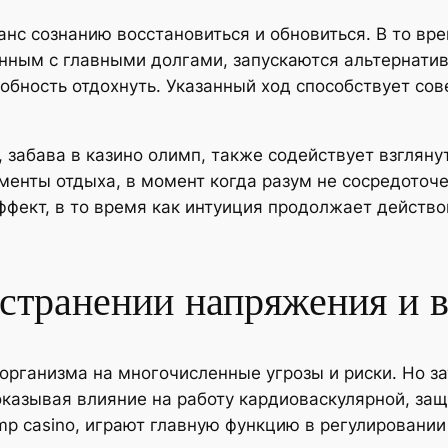
нс сознанию восстановиться и обновиться. В то вре
ным с главными долгами, запускаются альтернативн
обность отдохнуть. Указанный ход способствует со
 забава в казино олимп, также содействует взгляну
менты отдыха, в момент когда разум не сосредоточ
фект, в то время как интуиция продолжает действо
странении напряжения и 
организма на многочисленные угрозы и риски. Но з
оказывая влияние на работу кардиоваскулярной, защ
imp casino, играют главную функцию в регулировани