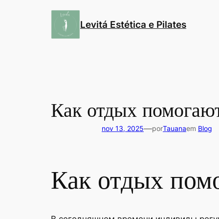
Pular
para
Levitá Estética e Pilates
o
conteúdo
Как отдых помогают
—
nov 13, 2025
por
Tauana
em
Blog
Как отдых пом