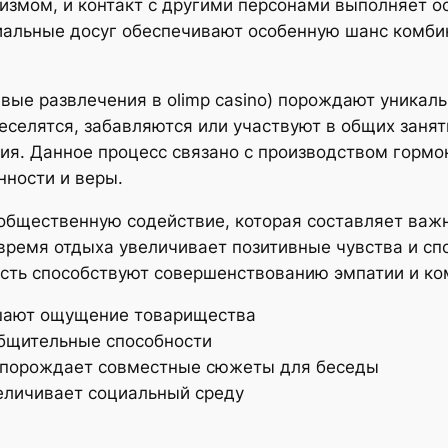
измом, и контакт с другими персонами выполняет 
иальные досуг обеспечивают особенную шанс комби
вые развлечения в olimp casino) порождают уникаль
веселятся, забавляются или участвуют в общих зан
ия. Данное процесс связано с производством гормон
ности и веры.
общественную содействие, которая составляет важ
емя отдыха увеличивает позитивные чувства и спо
ть способствуют совершенствованию эмпатии и ко
чшают ощущение товарищества
бщительные способности
 порождает совместные сюжеты для беседы
еличивает социальный среду