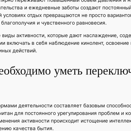
лярно переживают повышенный объем давления и н
ательства и ежедневные заботы создают постоянный
й условиях отдых превращаются не просто варианто
 благополучия и чувственного равновесия.
 виды активности, которые дают наслаждение, соде
и включать в себя наблюдение кинолент, освоение к
 иных действий.
еобходимо уметь переключ
рмами деятельности составляет базовым способнос
читан для постоянного урегулирования проблем и ко
зменения активности происходит истощение интелле
ению качества бытия.