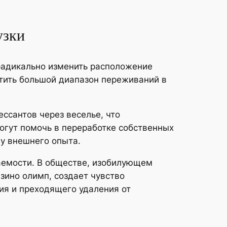
узки
радикально изменить расположение
тить большой диапазон переживаний в
ссантов через веселье, что
огут помочь в переработке собственных
ву внешнего опыта.
аемости. В обществе, изобилующем
азино олимп, создает чувство
ия и преходящего удаления от