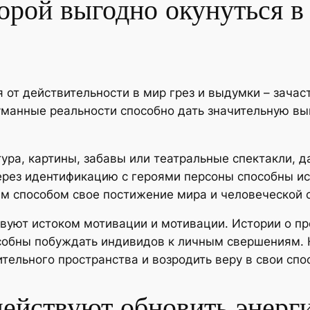
орой выгодно окунуться 
я от действительности в мир грез и выдумки – зача
манные реальности способно дать значительную вы
ура, картины, забавы или театральные спектакли, 
ерез идентификацию с героями персоны способны ис
им способом свое постижение мира и человеческой 
уют истоком мотивации и мотивации. Истории о пр
собны побуждать индивидов к личным свершениям. 
тельного пространства и возродить веру в свои спо
действуют обновить энер