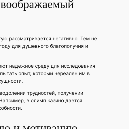
в воображаемый
стую рассматривается негативно. Тем не
году для душевного благополучия и
дают надежное среду для исследования
пытать опыт, который нереален им в
сущности.
еодолении трудностей, получении
Например, в олимп казино дается
собности.
гию и мотивацию