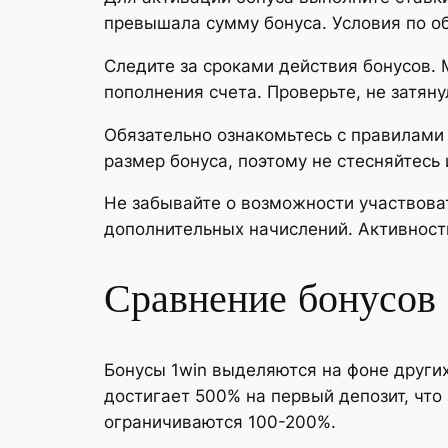
превышала сумму бонуса. Условия по об
Следите за сроками действия бонусов. 
пополнения счета. Проверьте, не затян
Обязательно ознакомьтесь с правилами
размер бонуса, поэтому не стесняйтесь
Не забывайте о возможности участвоват
дополнительных начислений. Активност
Сравнение бонусов
Бонусы 1win выделяются на фоне други
достигает 500% на первый депозит, что
ограничиваются 100-200%.