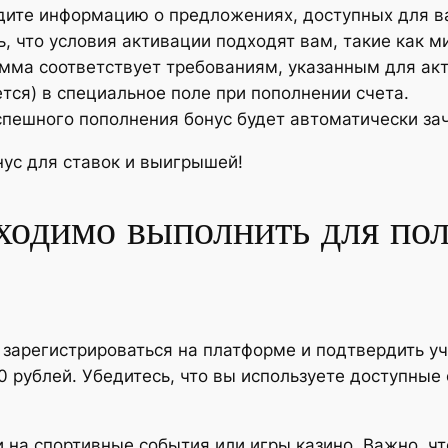
дите информацию о предложениях, доступных для в
ь, что условия активации подходят вам, такие как 
сумма соответствует требованиям, указанным для ак
тся) в специальное поле при пополнении счета.
спешного пополнения бонус будет автоматически зач
нус для ставок и выигрышей!
ходимо выполнить для по
 зарегистрироваться на платформе и подтвердить уч
0 рублей. Убедитесь, что вы используете доступные
 на спортивные события или игры казино. Важно, ч