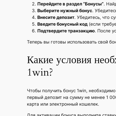
Перейдите в раздел “Бонусы”
. Най
Выберите нужный бонус
. Убедитес
Внесите депозит
. Убедитесь, что 
Введите бонусный код
(если требуе
Подтвердите транзакцию
. После у
Теперь вы готовы использовать свой бо
Какие условия необ
1win?
Чтобы получить бонус 1win, необходимо
первый депозит на сумму не менее 1 00
карта или электронный кошелек.
Для активации бонуса выполните ставки