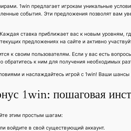
ирами. 1win предлагает игрокам уникальные услови
ленные события. Эти предложения позволят вам ув
 Каждая ставка приближает вас к новым уровням, г
текущих предложениях на сайте и активно участвуй
тся к своим пользователям. Если у вас есть вопрос
то обратитесь к ним для получения необходимых раз
овиями и наслаждайтесь игрой с 1win! Ваши шансы 
онус 1win: пошаговая инс
уйте этим простым шагам:
или войдите в свой существующий аккаунт.