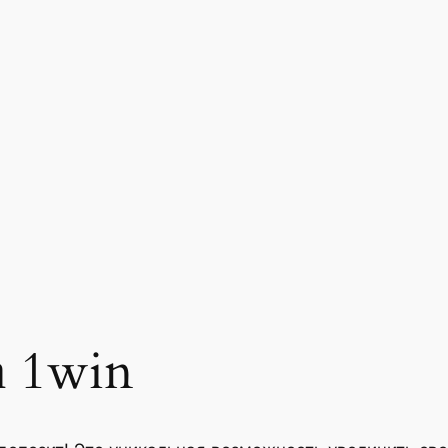
а 1win