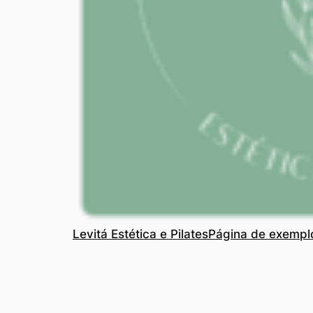
Levitá Estética e Pilates
Página de exempl