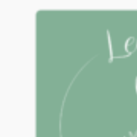
Pular
para
o
conteúdo