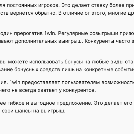
ля постоянных игроков. Это делает ставку более пр
ств вернётся обратно. В отличие от этого, многие 
 один прерогатив 1win. Регулярные розыгрыши приз
вают дополнительных выигрыш. Конкуренты часто з
 вы можете использовать бонусы на любые виды став
ание бонусных средств лишь на конкретные события
ия. 1win предоставляет пользователям возможность
его не всегда хватает у конкурентов.
лее гибкое и выгодное предложение. Это делает ег
 свои шансы на выигрыш.