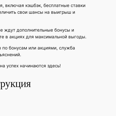
я, включая кэшбэк, бесплатные ставки
еличить свои шансы на выигрыш и
де ждут дополнительные бонусы и
те в акциях для максимальной выгоды.
ы по бонусам или акциями, служба
ъяснений.
на успех начинаются здесь!
трукция