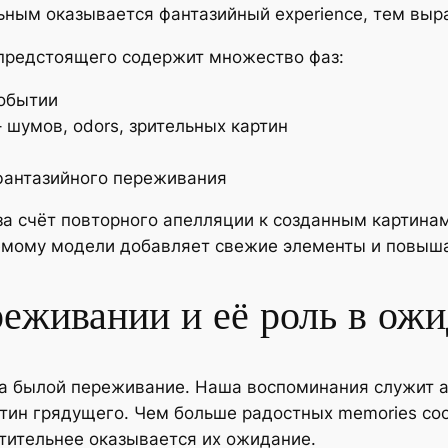
ьным оказывается фантазийный experience, тем выр
предстоящего содержит множество фаз:
событии
 шумов, odors, зрительных картин
фантазийного переживания
а счёт повторного апелляции к созданным картинам
емому модели добавляет свежие элементы и повыша
еживании и её роль в ож
 былой переживание. Наша воспоминания служит ар
ртин грядущего. Чем больше радостных memories со
тительнее оказывается их ожидание.