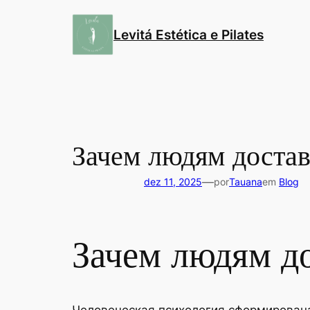
Pular
para
Levitá Estética e Pilates
o
conteúdo
Зачем людям доставл
—
dez 11, 2025
por
Tauana
em
Blog
Зачем людям до