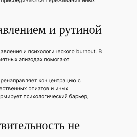
м присоединяются переживания иных
давлением и рутиной
вления и психологического burnout. В
иятных эпизодах помогают
еренаправляет концентрацию с
ественных опиатов и иных
рмирует психологический барьер,
твительность не