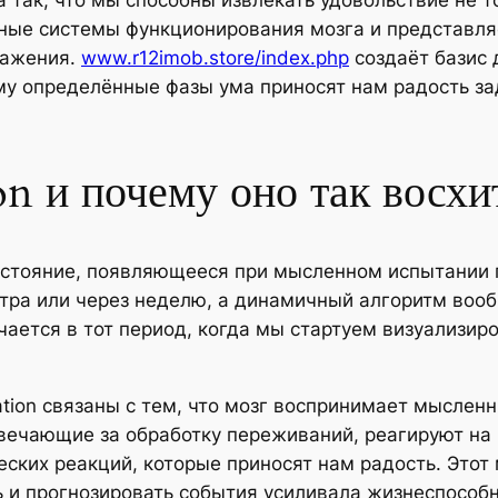
так, что мы способны извлекать удовольствие не то
нные системы функционирования мозга и представля
ражения.
www.r12imob.store/index.php
создаёт базис 
му определённые фазы ума приносят нам радость за
ion и почему оно так восх
стояние, появляющееся при мысленном испытании г
автра или через неделю, а динамичный алгоритм во
ается в тот период, когда мы стартуем визуализир
ation связаны с тем, что мозг воспринимает мыслен
твечающие за обработку переживаний, реагируют на
еских реакций, которые приносят нам радость. Это
 и прогнозировать события усиливала жизнеспособн