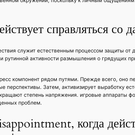
ственном окружении, поскольку к личным ощущения
ействует справляться со 
ствия служит естественным процессом защиты от да
и рутинной активности размышления о грядущих пр
есс компонент рядом путями. Прежде всего, оно п
е перспективы. Затем, активизирует выработку ест
кращают степень напряжения. игровые аппараты фо
денных проблем.
isappointment, когда дейс