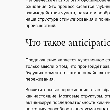
Человеческая психология сформирована 
ожидания. Это процесс касается глуби
взаимодействия чувств, памяти и вооб
наша структура стимулирования и поче
происшествий.
Что такое anticipat
Предвкушение является чувственное со
только мысли о том, что произойдёт з
будущих моментов. казино онлайн включ
переживания.
Восхитительные переживания от anticip
как настоящие. Мозговые структуры, о
активизируя последовательность химич
поскольку способность предусматривать