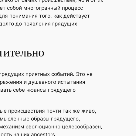
лько от самих происшествий, но и от их
ет собой многогранный процесс
для понимания того, как действует
долго до появления грядущих
итительно
рядущих приятных событий. Это не
ображения и душевного испытания
овать себе нюансы грядущего
ные происшествия почти так же живо,
 мысленные образы грядущего,
т механизм эволюционно целесообразен,
ость наших ancestors.