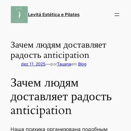
Pular
para
Levitá Estética e Pilates
o
conteúdo
Зачем людям доставляет
радость anticipation
—
dez 11, 2025
por
Tauana
em
Blog
Зачем людям
доставляет радость
anticipation
Наша психика организована подобным