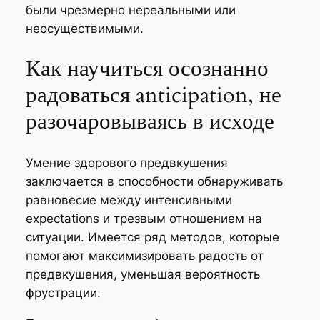
были чрезмерно нереальными или
неосуществимыми.
Как научиться осознанно
радоваться anticipation, не
разочаровываясь в исходе
Умение здорового предвкушения
заключается в способности обнаруживать
равновесие между интенсивными
expectations и трезвым отношением на
ситуации. Имеется ряд методов, которые
помогают максимизировать радость от
предвкушения, уменьшая вероятность
фрустрации.