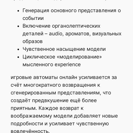
Генерация основного представления о
событии
Включение органолептических
деталей – audio, ароматов, визуальных
образов
Чувственное насыщение модели
Циклическое «моделирование»
мысленного experience
игровые автоматы онлайн усиливается за
счёт многократного возвращения к
сгенерированным представлениям, что
создаёт предвкушение ещё более
приятным. Каждое возврат к
воображаемому модели добавляет новые
подробности и усиливает чувственную
вовлечённость.