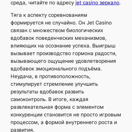
среда, читайте по адресу
jet casino зеркало
.
Тяга к аспекту соревнованиям
формируется не случайно. Он Jet Casino
связан с множеством биологических
вдобавок поведенческих механизмов,
влияющих на осознание успеха. Выигрыш
вызывает производство гормона радости,
вызывающего ощущение удовлетворения
вдобавок эмоционального подъёма.
Неудача, в противоположность,
стимулирует стремление улучшить
результаты вдобавок развить
самоконтроль. В итоге, каждая
развлекательная форма с элементом
конкуренции становится не просто игровым
процессом, а формой внутреннего роста и
развития.