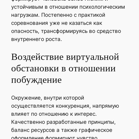
устойчивым в отношении психологическим
нагрузкам. Постепенно с практикой
соревнования уже не казаться как
опасность, трансформируясь во средство
внутреннего роста.
Воздействие виртуальной
обстановки в отношении
побуждение
Окружение, внутри которой
осуществляется конкуренция, напрямую
влияет по отношению к интерес.
Качественно разработанные принципы,
баланс ресурсов а также графическое
оформление формируют чувство