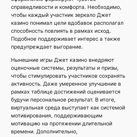
справедливости и комфорта. Необходимо,
чтобы каждый участник зеркало Джет
казино понимал цели вдобавок располагал
способность повлиять в рамках исход.
Подобное поддерживает интерес а также
предупреждает выгорание.
Нынешние игры Джет казино внедряют
оценочные системы, результаты и призы,
чтобы стимулировать участников сохранять
активность. Даже умеренное улучшение в
рамках таблице достижений оценивается
будучи персональное результат. В итоге,
виртуальная среда выступает как системой
мотивирования, поддерживающим
мотивацию на протяжении длительной
времени. Дополнительно,