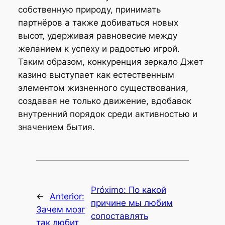
собственную природу, принимать
партнёров а также добиваться новых
высот, удерживая равновесие между
желанием к успеху и радостью игрой.
Таким образом, конкуренция зеркало Джет
казино выступает как естественным
элементом жизненного существования,
создавая не только движение, вдобавок
внутренний порядок среди активностью и
значением бытия.
Próximo:
По какой
←
Anterior:
причине мы любим
Зачем мозг
сопоставлять
так любит