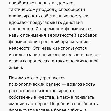
приобретают навык выдержке,
тактическому подходу, способности
анализировать собственные поступки
вдобавок предугадывать действия
оппонентов. Со временем формируется
навык понимания вероятностей вдобавок
формирования решений при ситуациях
неясности. Эти навыки используются
использование не исключительно в рамках
игровых процессах, а также во жизненной
жизни.
Помимо этого укрепляется
психологический баланс — возможность
распознавать и контролировать
собственные чувства, а также понимать
эмоции партнёров. Подобная способность
формирует человека более гибким и