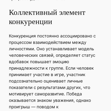
Коллективный элемент
конкуренции
Конкуренция постоянно ассоциировано с
процессом взаимодействием между
личностями. Оно устанавливает модель
человеческих связей, определяет статус
вдобавок повышает эмоцию
принадлежности к группе. Если человек
принимает участие в игре, участник
подсознательно оценивает личные
показатели с результатами других, что
мотивирует саморазвитие. Победа
оказывается знаком уважения, однако
проигрыш — поводом к