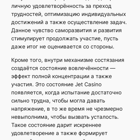
личную удовлетворённость за преход
трудностей, оптимизацию индивидуальных
достижений а также осуществление задач.
Данное чувство саморазвития и развития
стимулирует продолжать участие, пусть
даже итог не оценивается со стороны.
Кроме того, внутри механизме состязания
создаётся состояние вовлечённости —
эффект полной концентрации а также
участия. Это состояние Jet Casino
появляется, когда испытание достаточно
сильно трудна, чтобы могла давать
напряжение, в то же время не чрезмерно
невыполнима, чтобы вызвать усталость.
Такое состояние дарит искреннее
удовлетворение а также формирует