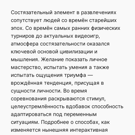
Состязательный элемент в развлечениях
сопутствует людей со времён старейших
эпох. Со времён самых ранних физических
турниров до актуальных видеоигр,
атмосфера состязательности оказался
ключевой основой цивилизации и
мышления. Желание показать личное
мастерство, испытать умения а также
испытать ощущения триумфа —
врождённая тенденция, присущая в
сущности личности. Во время
соревнования раскрываются стимул,
целеустремлённость вдобавок способность
адаптироваться под переменным
ситуациям. Подробнее о способах, как
изменяется нынешняя интерактивная