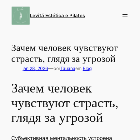
Pular
para
Levitá Estética e Pilates
o
conteúdo
Зачем человек чувствуют
страсть, глядя за угрозой
—
jan 28, 2026
por
Tauana
em
Blog
Зачем человек
чувствуют страсть,
глядя за угрозой
Субъективная ментальность устроена