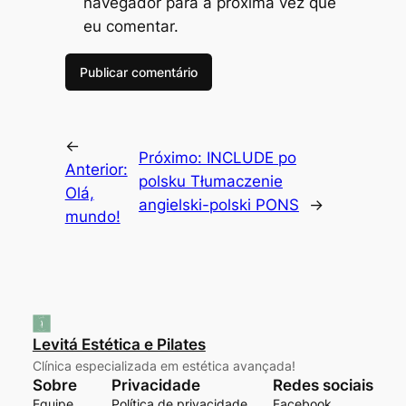
navegador para a próxima vez que
eu comentar.
←
Próximo:
INCLUDE po
Anterior:
polsku Tłumaczenie
Olá,
angielski-polski PONS
→
mundo!
Levitá Estética e Pilates
Clínica especializada em estética avançada!
Sobre
Privacidade
Redes sociais
Equipe
Política de privacidade
Facebook