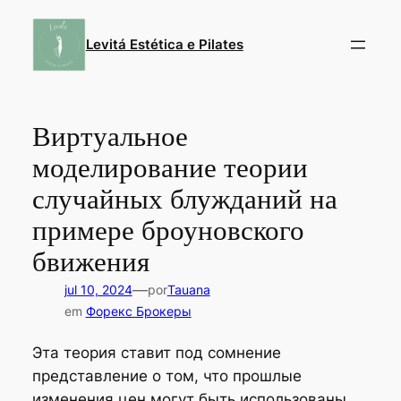
Pular
para
Levitá Estética e Pilates
o
conteúdo
Виртуальное
моделирование теории
случайных блужданий на
примере броуновского
бвижения
—
jul 10, 2024
por
Tauana
em
Форекс Брокеры
Эта теория ставит под сомнение
представление о том, что прошлые
изменения цен могут быть использованы