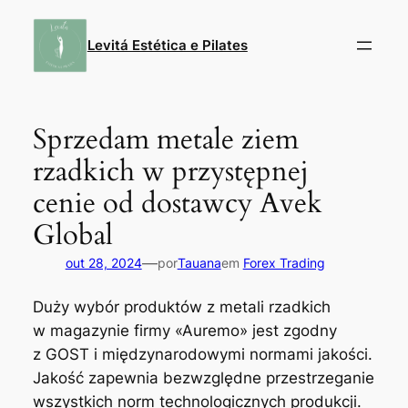
Pular
para
Levitá Estética e Pilates
o
conteúdo
Sprzedam metale ziem
rzadkich w przystępnej
cenie od dostawcy Avek
Global
—
out 28, 2024
por
Tauana
em
Forex Trading
Duży wybór produktów z metali rzadkich
w magazynie firmy «Auremo» jest zgodny
z GOST i międzynarodowymi normami jakości.
Jakość zapewnia bezwzględne przestrzeganie
wszystkich norm technologicznych produkcji.