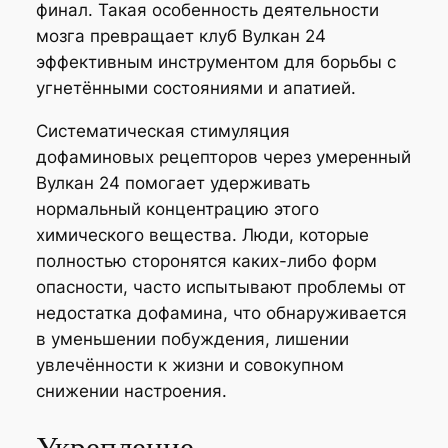
финал. Такая особенность деятельности
мозга превращает клуб Вулкан 24
эффективным инструментом для борьбы с
угнетёнными состояниями и апатией.
Систематическая стимуляция
дофаминовых рецепторов через умеренный
Вулкан 24 помогает удерживать
нормальный концентрацию этого
химического вещества. Люди, которые
полностью сторонятся каких-либо форм
опасности, часто испытывают проблемы от
недостатка дофамина, что обнаруживается
в уменьшении побуждения, лишении
увлечённости к жизни и совокупном
снижении настроения.
Укрепление