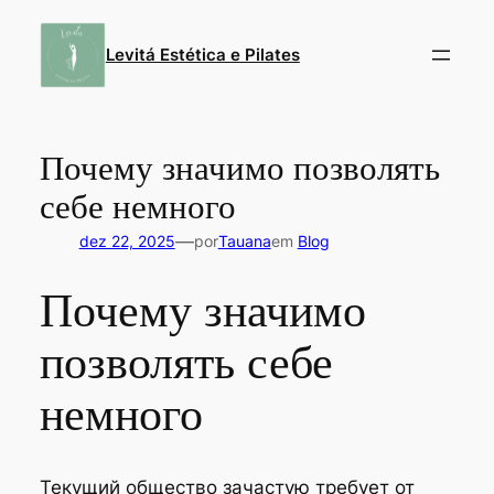
Pular
para
Levitá Estética e Pilates
o
conteúdo
Почему значимо позволять
себе немного
—
dez 22, 2025
por
Tauana
em
Blog
Почему значимо
позволять себе
немного
Текущий общество зачастую требует от