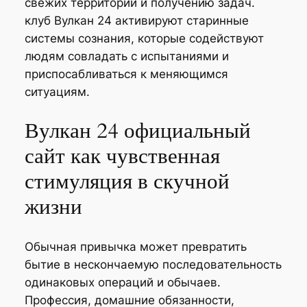
свежих территорий и получению задач.
клуб Вулкан 24 активируют старинные
системы сознания, которые содействуют
людям совладать с испытаниями и
приспосабливаться к меняющимся
ситуациям.
Вулкан 24 официальный
сайт как чувственная
стимуляция в скучной
жизни
Обычная привычка может превратить
бытие в нескончаемую последовательность
одинаковых операций и обычаев.
Профессия, домашние обязанности,