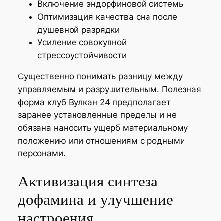
Включение эндорфиновой системы
Оптимизация качества сна после
душевной разрядки
Усиление совокупной
стрессоустойчивости
Существенно понимать разницу между
управляемым и разрушительным. Полезная
форма клуб Вулкан 24 предполагает
заранее установленные пределы и не
обязана наносить ущерб материальному
положению или отношениям с родными
персонами.
Активизация синтеза
дофамина и улучшение
настроения