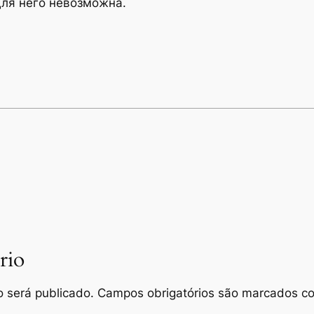
для него невозможна.
rio
 será publicado.
Campos obrigatórios são marcados 