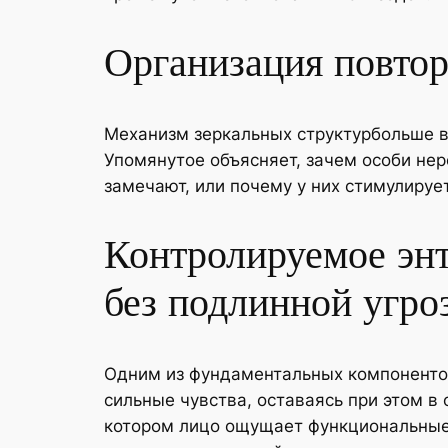
Организация повто
Механизм зеркальных структурбольше вс
Упомянутое объясняет, зачем особи не
замечают, или почему у них стимулируе
Контролируемое энт
без подлинной угро
Одним из фундаментальных компонентов
сильные чувства, оставаясь при этом в
котором лицо ощущает функциональные 