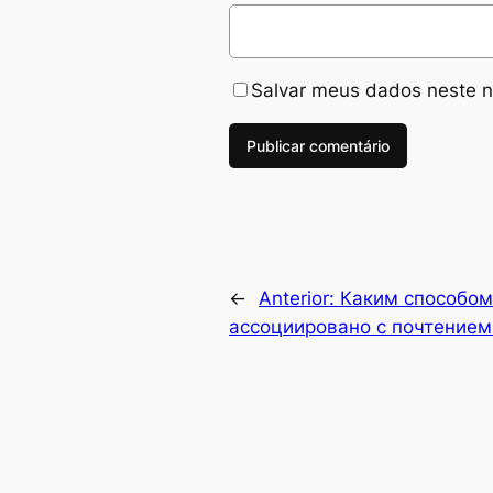
Salvar meus dados neste n
←
Anterior:
Каким способом
ассоциировано с почтением