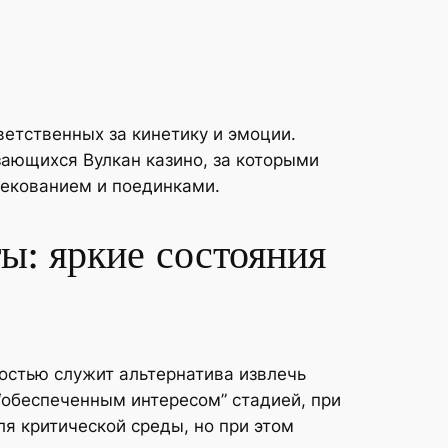
ветственных за кинетику и эмоции.
зающихся Вулкан казино, за которыми
секованием и поединками.
ы: яркие состояния
остью служит альтернатива извлечь
 “обеспеченным интересом” стадией, при
 критической среды, но при этом