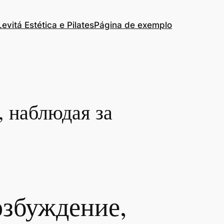
Levitá Estética e Pilates
Página de exemplo
 наблюдая за
збуждение,