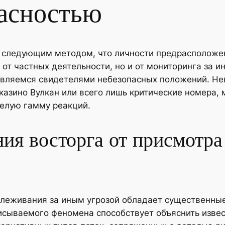
пасностью
а следующим методом, что личности предрасполож
от частных деятельности, но и от мониторинга за 
 являемся свидетелями небезопасных положений. Не
азино Вулкан или всего лишь критические номера, 
целую гамму реакций.
ия восторга от присмотра
леживания за иным угрозой обладает существенные
сываемого феномена способствует объяснить извес