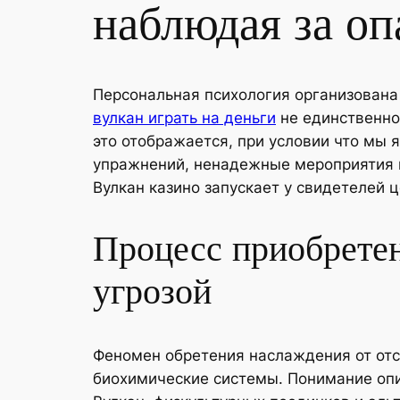
наблюдая за о
Персональная психология организован
вулкан играть на деньги
не единственно 
это отображается, при условии что мы
упражнений, ненадежные мероприятия к
Вулкан казино запускает у свидетелей 
Процесс приобретен
угрозой
Феномен обретения наслаждения от отс
биохимические системы. Понимание опи