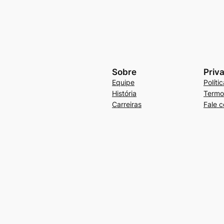
Sobre
Priv
Equipe
Políti
História
Termo
Carreiras
Fale 