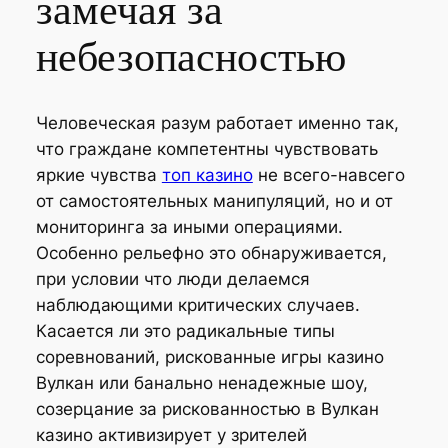
замечая за
небезопасностью
Человеческая разум работает именно так,
что граждане компетентны чувствовать
яркие чувства
топ казино
не всего-навсего
от самостоятельных манипуляций, но и от
мониторинга за иными операциями.
Особенно рельефно это обнаруживается,
при условии что люди делаемся
наблюдающими критических случаев.
Касается ли это радикальные типы
соревнований, рискованные игры казино
Вулкан или банально ненадежные шоу,
созерцание за рискованностью в Вулкан
казино активизирует у зрителей