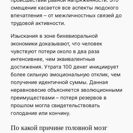
происшествий равной напряженности. Это
смещение касается все аспекты людского
впечатления – от межличностных связей до
трудовой активности.
Изыскания в зоне бихевиоральной
экономики доказывают, что человек
чувствуют потери около в два раза
интенсивнее, чем эквивалентные
достижения. Утрата 100 денег инициирует
более сильную эмоциональную отклик, чем
получение идентичной суммы. Данная
неравновесие объясняется эволюционными
преимуществами – потеря резервов в
прошлом могла свидетельствовать
голодание или кончину.
По какой причине головной мозг