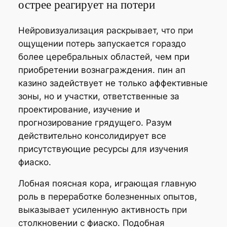
острее реагирует на потери
Нейровизуализация раскрывает, что при
ощущении потерь запускается гораздо
более церебральных областей, чем при
приобретении вознаграждения. пин ап
казино задействует не только аффективные
зоны, но и участки, ответственные за
проектирование, изучение и
прогнозирование грядущего. Разум
действительно консолидирует все
присутствующие ресурсы для изучения
фиаско.
Лобная поясная кора, играющая главную
роль в переработке болезненных опытов,
выказывает усиленную активность при
столкновении с фиаско. Подобная