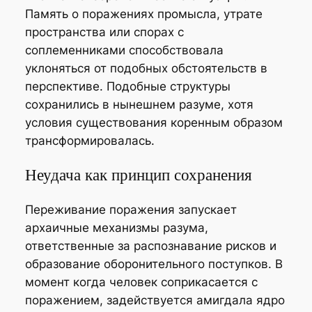
Память о поражениях промысла, утрате
пространства или спорах с
соплеменниками способствовала
уклоняться от подобных обстоятельств в
перспективе. Подобные структуры
сохранились в нынешнем разуме, хотя
условия существования коренным образом
трансформировалась.
Неудача как принцип сохранения
Переживание поражения запускает
архаичные механизмы разума,
ответственные за распознавание рисков и
образование оборонительного поступков. В
момент когда человек соприкасается с
поражением, задействуется амигдала ядро