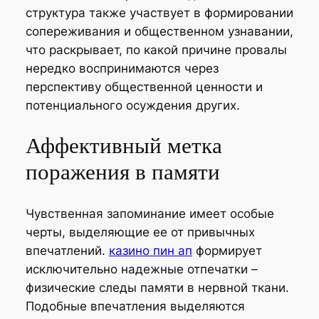
структура также участвует в формировании
сопереживания и общественном узнавании,
что раскрывает, по какой причине провалы
нередко воспринимаются через
перспективу общественной ценности и
потенциального осуждения других.
Аффективный метка
поражения в памяти
Чувственная запоминание имеет особые
черты, выделяющие ее от привычных
впечатлений.
казино пин ап
формирует
исключительно надежные отпечатки –
физические следы памяти в нервной ткани.
Подобные впечатления выделяются