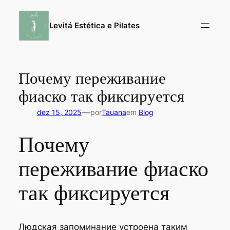
Pular
para
Levitá Estética e Pilates
o
conteúdo
Почему переживание
фиаско так фиксируется
—
dez 15, 2025
por
Tauana
em
Blog
Почему
переживание фиаско
так фиксируется
Людская запоминание устроена таким