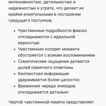
интенсивностью, детальностью и
надежностью к утрате, что делает их
крайне влиятельными в построении
грядущего поступков.
Чувственные подробности фиаско
откладываются с идеальной
верностью
Чувственная колорит момента
обостряется с всяким воспоминанием
Соматические ощущения делаются
долей памятного отметины
Контекстная информация
удерживается более целостно
Временная череда эпизодов
откладывается детально
Чертой чувственной памяти представляет