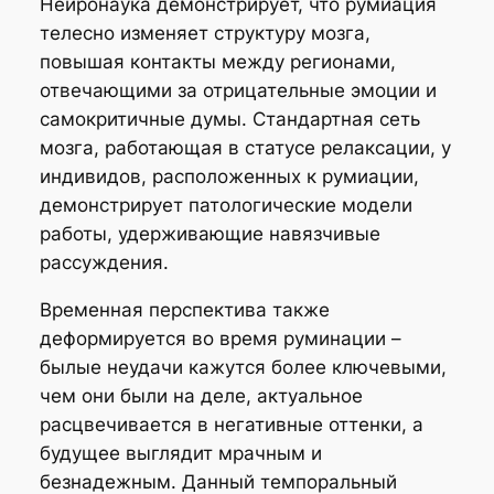
Нейронаука демонстрирует, что румиация
телесно изменяет структуру мозга,
повышая контакты между регионами,
отвечающими за отрицательные эмоции и
самокритичные думы. Стандартная сеть
мозга, работающая в статусе релаксации, у
индивидов, расположенных к румиации,
демонстрирует патологические модели
работы, удерживающие навязчивые
рассуждения.
Временная перспектива также
деформируется во время руминации –
былые неудачи кажутся более ключевыми,
чем они были на деле, актуальное
расцвечивается в негативные оттенки, а
будущее выглядит мрачным и
безнадежным. Данный темпоральный