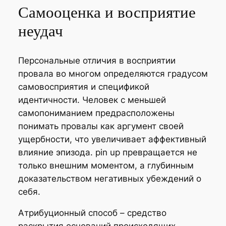
Самооценка и восприятие
неудач
Персональные отличия в восприятии
провала во многом определяются градусом
самовосприятия и спецификой
идентичности. Человек с меньшей
самопониманием предрасположены
понимать провалы как аргумент своей
ущербности, что увеличивает аффективный
влияние эпизода. pin up превращается не
только внешним моментом, а глубинным
доказательством негативных убеждений о
себя.
Атрибуционный способ – средство