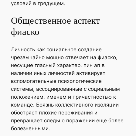
условий в грядущем.
Общественное аспект
фиаско
Личность как социальное создание
чрезвычайно мощно отвечает на фиаско,
несущие гласный характер. пин ап в
наличии иных личностей активирует
вспомогательные психологические
системы, ассоциированные с социальным
положением, именем и причастностью к
команде. Боязнь коллективного изоляции
обостряет плохие переживания и
превращает следы о поражении еще более
болезненными.