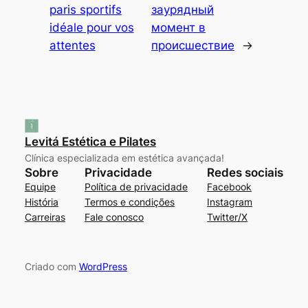
paris sportifs
заурядный
idéale pour vos
момент в
attentes
происшествие
→
Levitá Estética e Pilates
Clínica especializada em estética avançada!
Sobre
Privacidade
Redes sociais
Equipe
Política de privacidade
Facebook
História
Termos e condições
Instagram
Carreiras
Fale conosco
Twitter/X
Criado com
WordPress