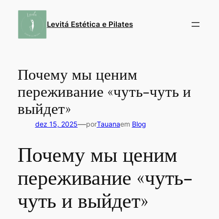
Pular
para
Levitá Estética e Pilates
o
conteúdo
Почему мы ценим
переживание «чуть-чуть и
выйдет»
—
dez 15, 2025
por
Tauana
em
Blog
Почему мы ценим
переживание «чуть-
чуть и выйдет»