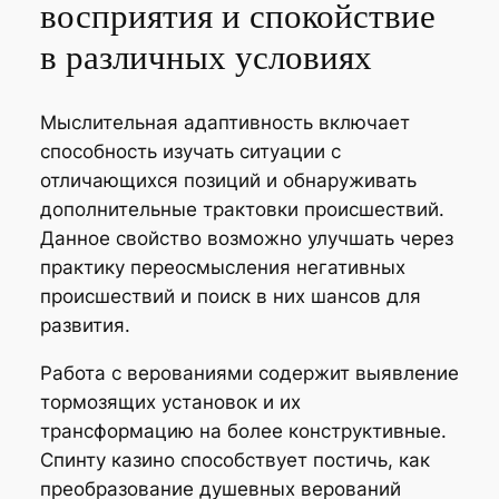
восприятия и спокойствие
в различных условиях
Мыслительная адаптивность включает
способность изучать ситуации с
отличающихся позиций и обнаруживать
дополнительные трактовки происшествий.
Данное свойство возможно улучшать через
практику переосмысления негативных
происшествий и поиск в них шансов для
развития.
Работа с верованиями содержит выявление
тормозящих установок и их
трансформацию на более конструктивные.
Спинту казино способствует постичь, как
преобразование душевных верований