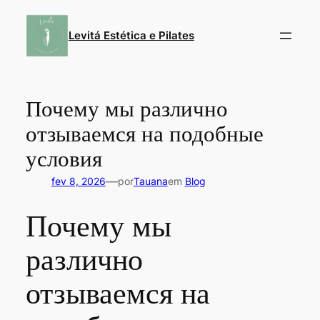
Pular
para
Levitá Estética e Pilates
o
conteúdo
Почему мы различно
отзываемся на подобные
условия
—
fev 8, 2026
por
Tauana
em
Blog
Почему мы
различно
отзываемся на