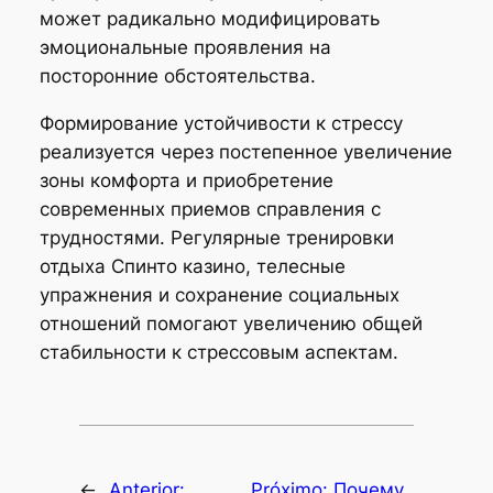
может радикально модифицировать
эмоциональные проявления на
посторонние обстоятельства.
Формирование устойчивости к стрессу
реализуется через постепенное увеличение
зоны комфорта и приобретение
современных приемов справления с
трудностями. Регулярные тренировки
отдыха Спинто казино, телесные
упражнения и сохранение социальных
отношений помогают увеличению общей
стабильности к стрессовым аспектам.
←
Anterior:
Próximo:
Почему