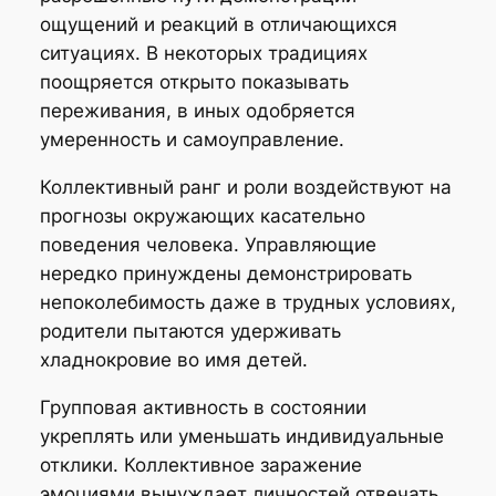
ощущений и реакций в отличающихся
ситуациях. В некоторых традициях
поощряется открыто показывать
переживания, в иных одобряется
умеренность и самоуправление.
Коллективный ранг и роли воздействуют на
прогнозы окружающих касательно
поведения человека. Управляющие
нередко принуждены демонстрировать
непоколебимость даже в трудных условиях,
родители пытаются удерживать
хладнокровие во имя детей.
Групповая активность в состоянии
укреплять или уменьшать индивидуальные
отклики. Коллективное заражение
эмоциями вынуждает личностей отвечать