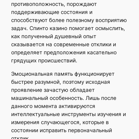
противоположность, порождают
поддерживающие состояния и
способствуют более полезному восприятию
задач. Спинто казино помогает осмыслить,
как полученный душевный опыт
сказывается на современные отклики и
определяет предположения касательно
грядущих происшествий.
Эмоциональная память функционирует
быстрее разумной, поэтому исходная
проявление зачастую обладает
машинальный особенность. Лишь после
данного момента активируются
интеллектуальные инструменты изучения и
измерения случающегося, которые в
состоянии исправить первоначальный
отклик.