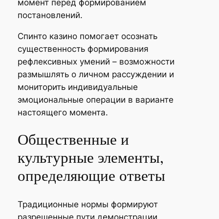
момент перед формированием
постановлений.
Спинто казино помогает осознать
существенность формирования
рефлексивных умений – возможности
размышлять о личном рассуждении и
мониторить индивидуальные
эмоциональные операции в варианте
настоящего момента.
Общественные и
культурные элементы,
определяющие ответы
Традиционные нормы формируют
разрешенные пути демонстрации