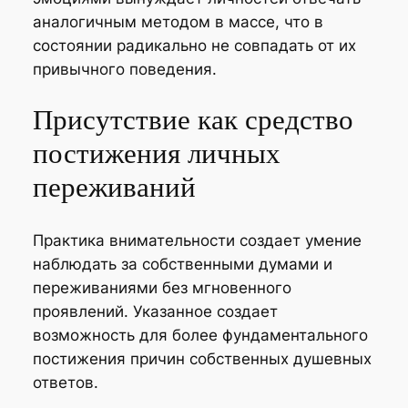
аналогичным методом в массе, что в
состоянии радикально не совпадать от их
привычного поведения.
Присутствие как средство
постижения личных
переживаний
Практика внимательности создает умение
наблюдать за собственными думами и
переживаниями без мгновенного
проявлений. Указанное создает
возможность для более фундаментального
постижения причин собственных душевных
ответов.