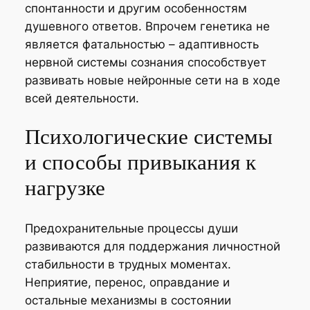
спонтанности и другим особенностям
душевного ответов. Впрочем генетика не
является фатальностью – адаптивность
нервной системы сознания способствует
развивать новые нейронные сети на в ходе
всей деятельности.
Психологические системы
и способы привыкания к
нагрузке
Предохранительные процессы души
развиваются для поддержания личностной
стабильности в трудных моментах.
Неприятие, перенос, оправдание и
остальные механизмы в состоянии