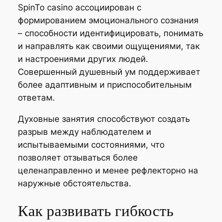
SpinTo casino ассоциирован с
формированием эмоционального сознания
– способности идентифицировать, понимать
и направлять как своими ощущениями, так
и настроениями других людей.
Совершенный душевный ум поддерживает
более адаптивным и приспособительным
ответам.
Духовные занятия способствуют создать
разрыв между наблюдателем и
испытываемыми состояниями, что
позволяет отзываться более
целенаправленно и менее рефлекторно на
наружные обстоятельства.
Как развивать гибкость