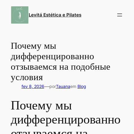
Pular
para
Levitá Estética e Pilates
o
conteúdo
Почему мы
дифференцированно
отзываемся на подобные
условия
—
fev 8, 2026
por
Tauana
em
Blog
Почему мы
дифференцированно
отзываемся на