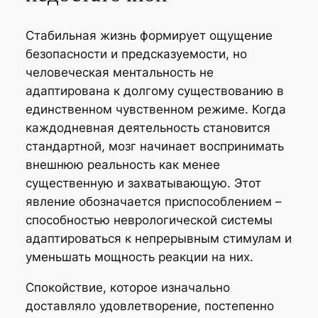
Стабильная жизнь формирует ощущение
безопасности и предсказуемости, но
человеческая ментальность не
адаптирована к долгому существованию в
единственном чувственном режиме. Когда
каждодневная деятельность становится
стандартной, мозг начинает воспринимать
внешнюю реальность как менее
существенную и захватывающую. Этот
явление обозначается приспособлением –
способностью неврологической системы
адаптироваться к непрерывным стимулам и
уменьшать мощность реакции на них.
Спокойствие, которое изначально
доставляло удовлетворение, постепенно