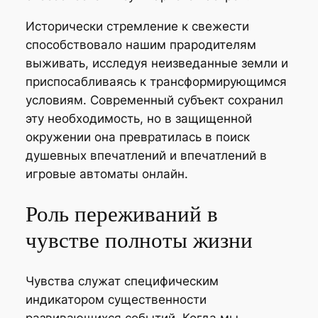
Исторически стремление к свежести
способствовало нашим прародителям
выживать, исследуя неизведанные земли и
приспосабливаясь к трансформирующимся
условиям. Современный субъект сохранил
эту необходимость, но в защищенной
окружении она превратилась в поиск
душевных впечатлений и впечатлений в
игровые автоматы онлайн.
Роль переживаний в
чувстве полноты жизни
Чувства служат специфическим
индикатором существенности