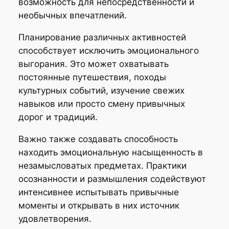
возможность для непосредственности и
необычных впечатлений.
Планирование различных активностей
способствует исключить эмоционального
выгорания. Это может охватывать
постоянные путешествия, походы
культурных событий, изучение свежих
навыков или просто смену привычных
дорог и традиций.
Важно также создавать способность
находить эмоциональную насыщенность в
незамысловатых предметах. Практики
осознанности и размышления содействуют
интенсивнее испытывать привычные
моменты и открывать в них источник
удовлетворения.