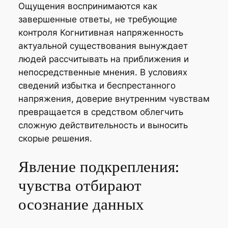
Ощущения воспринимаются как
завершенные ответы, не требующие
контроля Когнитивная напряженность
актуальной существования вынуждает
людей рассчитывать на приближения и
непосредственные мнения. В условиях
сведений избытка и беспрестанного
напряжения, доверие внутренним чувствам
превращается в средством облегчить
сложную действительность и выносить
скорые решения.
Явление подкрепления:
чувства отбирают
осознание данных