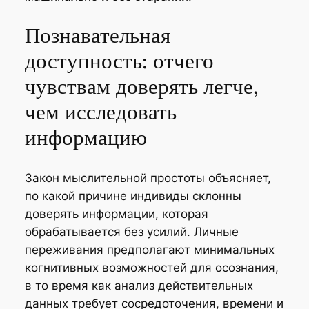
Познавательная
доступность: отчего
чувствам доверять легче,
чем исследовать
информацию
Закон мыслительной простоты объясняет,
по какой причине индивиды склонны
доверять информации, которая
обрабатывается без усилий. Личные
переживания предполагают минимальных
когнитивных возможностей для осознания,
в то время как анализ действительных
данных требует сосредоточения, времени и