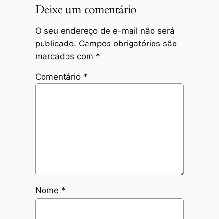
Deixe um comentário
O seu endereço de e-mail não será
publicado.
Campos obrigatórios são
marcados com
*
Comentário
*
Nome
*