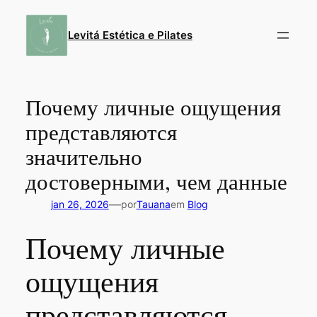
Pular
para
Levitá Estética e Pilates
o
conteúdo
Почему личные ощущения
представляются
значительно
достоверными, чем данные
—
jan 26, 2026
por
Tauana
em
Blog
Почему личные
ощущения
представляются