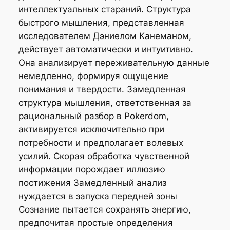
интеллектуальных стараний. Структура
быстрого мышления, представленная
исследователем Дэниелом Канеманом,
действует автоматически и интуитивно.
Она анализирует переживательную данные
немедленно, формируя ощущение
понимания и твердости. Замедленная
структура мышления, ответственная за
рациональный разбор в Pokerdom,
активируется исключительно при
потребности и предполагает волевых
усилий. Скорая обработка чувственной
информации порождает иллюзию
постижения Замедленный анализ
нуждается в запуска передней зоны
Сознание пытается сохранять энергию,
предпочитая простые определения