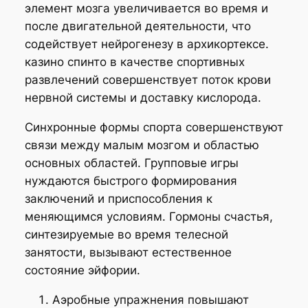
элемент мозга увеличивается во время и
после двигательной деятельности, что
содействует нейрогенезу в архикортексе.
казино спинто в качестве спортивных
развлечений совершенствует поток крови
нервной системы и доставку кислорода.
Синхронные формы спорта совершенствуют
связи между малым мозгом и областью
основных областей. Групповые игры
нуждаются быстрого формирования
заключений и приспособления к
меняющимся условиям. Гормоны счастья,
синтезируемые во время телесной
занятости, вызывают естественное
состояние эйфории.
Аэробные упражнения повышают