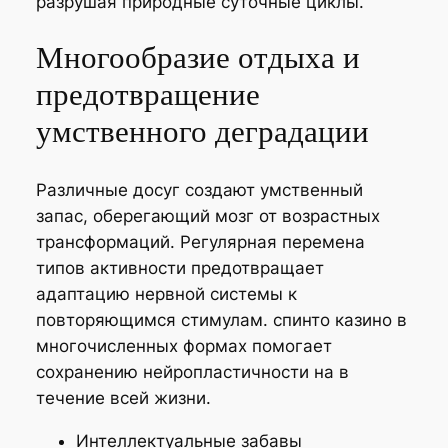
разрушая природные суточные циклы.
Многообразие отдыха и
предотвращение
умственного деградации
Различные досуг создают умственный
запас, оберегающий мозг от возрастных
трансформаций. Регулярная перемена
типов активности предотвращает
адаптацию нервной системы к
повторяющимся стимулам. спинто казино в
многочисленных формах помогает
сохранению нейропластичности на в
течение всей жизни.
Интеллектуальные забавы