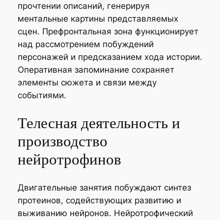
прочтении описаний, генерируя
ментальные картины представляемых
сцен. Префронтальная зона функционирует
над рассмотрением побуждений
персонажей и предсказанием хода истории.
Оперативная запоминание сохраняет
элементы сюжета и связи между
событиями.
Телесная деятельность и
производство
нейротрофинов
Двигательные занятия побуждают синтез
протеинов, содействующих развитию и
выживанию нейронов. Нейротрофический