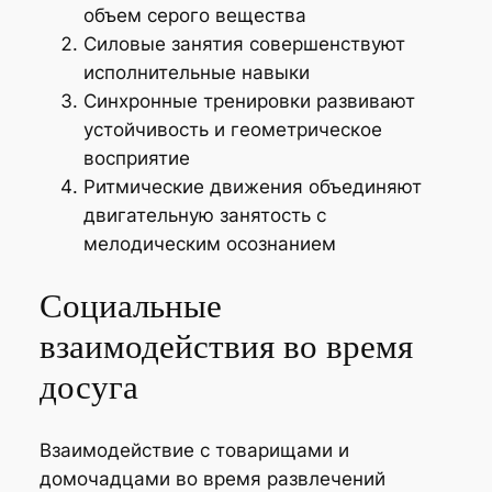
объем серого вещества
Силовые занятия совершенствуют
исполнительные навыки
Синхронные тренировки развивают
устойчивость и геометрическое
восприятие
Ритмические движения объединяют
двигательную занятость с
мелодическим осознанием
Социальные
взаимодействия во время
досуга
Взаимодействие с товарищами и
домочадцами во время развлечений