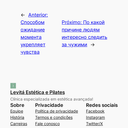
←
Anterior:
Способом
Próximo:
По какой
ожидание
причине людям
момента
интересно следить
укрепляет
за чужими
→
чувства
Levitá Estética e Pilates
Clínica especializada em estética avançada!
Sobre
Privacidade
Redes sociais
Equipe
Política de privacidade
Facebook
História
Termos e condições
Instagram
Carreiras
Fale conosco
Twitter/X