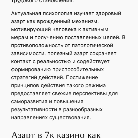
трудового становления.
Актуальная психология изучает здоровый
азарт как врожденный механизм,
мотивирующий человека к активным
мерам и получению поставленных целей. В
противоположность от патологической
зависимости, полезный азарт сохраняет
контакт с реальностью и содействует
формированию приспособительных
стратегий действий. Постижение
принципов действия такого режима
предоставляет свежие перспективы для
саморазвития и повышения
результативности в разнообразных
направлениях существования.
Азарт в 7к казино как