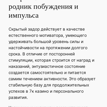
родник побуждения и
импульса
Скрытый задор действует в качестве
естественного мотиватора, умеющего
удерживать большой уровень силы и
настойчивости на протяжении долгого
срока. В отличие от посторонней
стимуляции, которая строится от наград и
наказаний, энтузиастичное состояние
создается самостоятельно и питается
самим течением активности. Это образует
стабильную базу для продолжительных
успехов в 7к казино и персонального
развития.