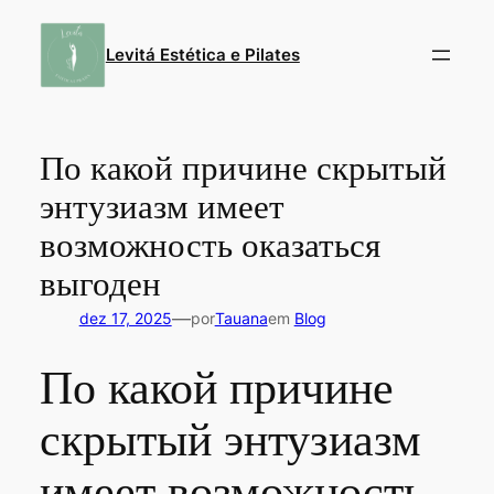
Pular
para
Levitá Estética e Pilates
o
conteúdo
По какой причине скрытый
энтузиазм имеет
возможность оказаться
выгоден
—
dez 17, 2025
por
Tauana
em
Blog
По какой причине
скрытый энтузиазм
имеет возможность