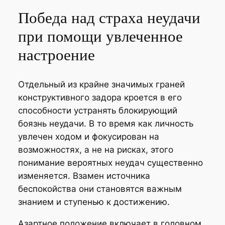
Победа над страха неудачи
при помощи увлеченное
настроение
Отдельный из крайне значимых граней
конструктивного задора кроется в его
способности устранять блокирующий
боязнь неудачи. В то время как личность
увлечен ходом и фокусирован на
возможностях, а не на рисках, этого
понимание вероятных неудач существенно
изменяется. Взамен источника
беспокойства они становятся важным
знанием и ступенью к достижению.
Азартное положение включает в головном