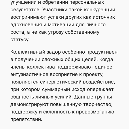
улучшении и обретении персональных
результатов. Участники такой конкуренции
воспринимают успехи других как источник
вдохновения и мотивации для личного
роста, а не как угрозу собственному
статусу.
Коллективный задор особенно продуктивен
в получении сложных общих целей. Когда
члены коллектива поддерживают единое
энтузиастичное восприятие к проекту,
появляется синергетический воздействие,
при котором суммарный исход опережает
общность личных усилий. Данные группы
демонстрируют повышенную творчество,
поддержку и склонность к превозмоганию
препятствий.