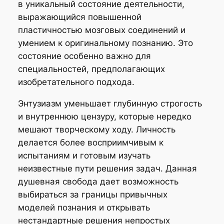
в уникальный состояние деятельности,
выражающийся повышенной
пластичностью мозговых соединений и
умением к оригинальному познанию. Это
состояние особенно важно для
специальностей, предполагающих
изобретательного подхода.
Энтузиазм уменьшает глубинную строгость
и внутреннюю цензуру, которые нередко
мешают творческому ходу. Личность
делается более восприимчивым к
испытаниям и готовым изучать
неизвестные пути решения задач. Данная
душевная свобода дает возможность
выбираться за границы привычных
моделей познания и открывать
нестандартные решения непростых